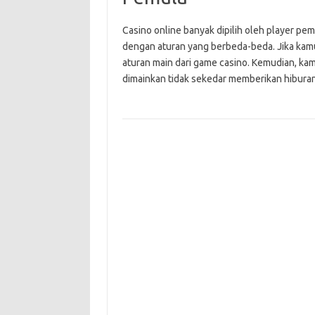
Casino online banyak dipilih oleh player pe
dengan aturan yang berbeda-beda. Jika kamu
aturan main dari game casino. Kemudian, ka
dimainkan tidak sekedar memberikan hiburan