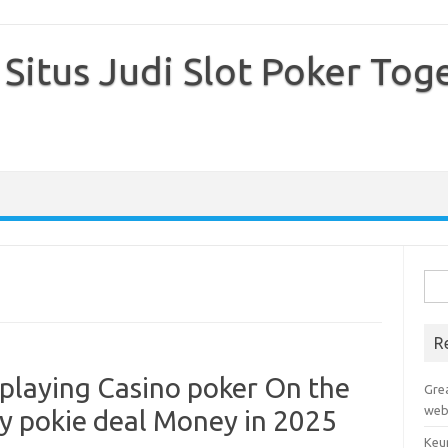
Situs Judi Slot Poker Tog
Sea
for:
R
 playing Casino poker On the
Gre
web
y pokie deal Money in 2025
Keu