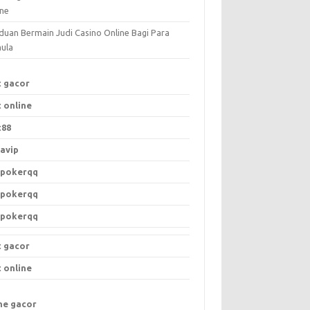
ine
duan Bermain Judi Casino Online Bagi Para
ula
t gacor
t online
t88
avip
bpokerqq
bpokerqq
bpokerqq
t gacor
t online
e gacor