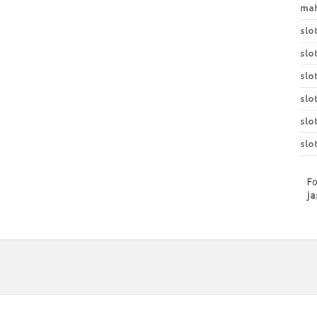
ma
slo
slo
slo
slo
slo
slo
Fo
ja