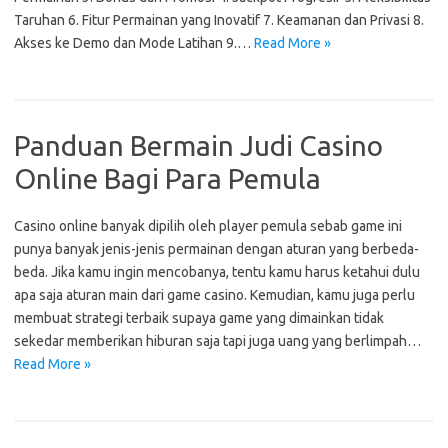
Taruhan 6. Fitur Permainan yang Inovatif 7. Keamanan dan Privasi 8.
Akses ke Demo dan Mode Latihan 9.…
Read More »
Panduan Bermain Judi Casino
Online Bagi Para Pemula
Casino online banyak dipilih oleh player pemula sebab game ini
punya banyak jenis-jenis permainan dengan aturan yang berbeda-
beda. Jika kamu ingin mencobanya, tentu kamu harus ketahui dulu
apa saja aturan main dari game casino. Kemudian, kamu juga perlu
membuat strategi terbaik supaya game yang dimainkan tidak
sekedar memberikan hiburan saja tapi juga uang yang berlimpah…
Read More »