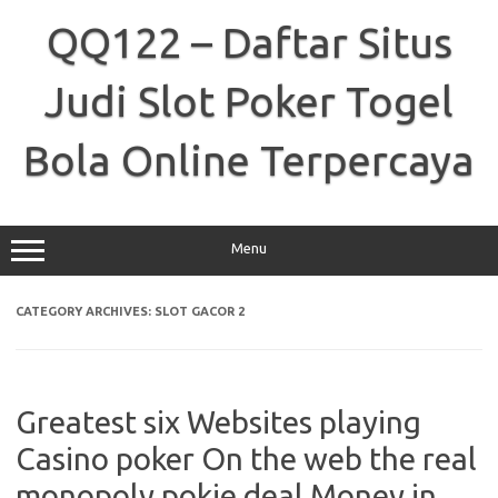
Skip
to
QQ122 – Daftar Situs
content
Judi Slot Poker Togel
Bola Online Terpercaya
Menu
CATEGORY ARCHIVES:
SLOT GACOR 2
Greatest six Websites playing
Casino poker On the web the real
monopoly pokie deal Money in