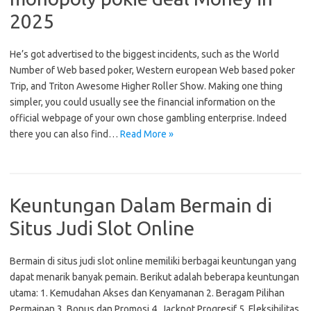
2025
He’s got advertised to the biggest incidents, such as the World
Number of Web based poker, Western european Web based poker
Trip, and Triton Awesome Higher Roller Show. Making one thing
simpler, you could usually see the financial information on the
official webpage of your own chose gambling enterprise. Indeed
there you can also find…
Read More »
Keuntungan Dalam Bermain di
Situs Judi Slot Online
Bermain di situs judi slot online memiliki berbagai keuntungan yang
dapat menarik banyak pemain. Berikut adalah beberapa keuntungan
utama: 1. Kemudahan Akses dan Kenyamanan 2. Beragam Pilihan
Permainan 3. Bonus dan Promosi 4. Jackpot Progresif 5. Fleksibilitas