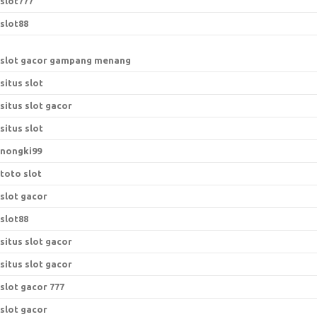
slot777
slot88
slot gacor gampang menang
situs slot
situs slot gacor
situs slot
nongki99
toto slot
slot gacor
slot88
situs slot gacor
situs slot gacor
slot gacor 777
slot gacor