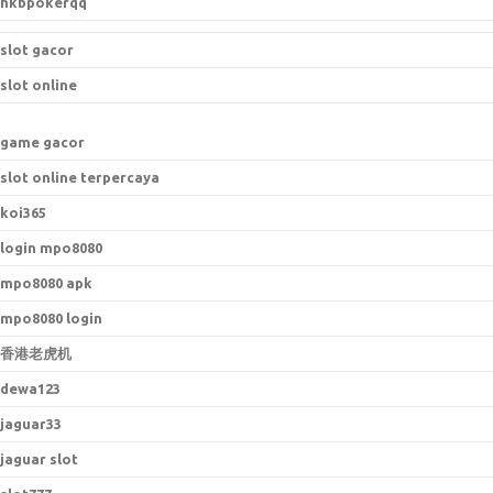
hkbpokerqq
slot gacor
slot online
game gacor
slot online terpercaya
koi365
login mpo8080
mpo8080 apk
mpo8080 login
香港老虎机
dewa123
jaguar33
jaguar slot