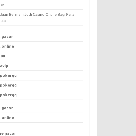
ine
duan Bermain Judi Casino Online Bagi Para
ula
t gacor
t online
t88
avip
bpokerqq
bpokerqq
bpokerqq
t gacor
t online
e gacor