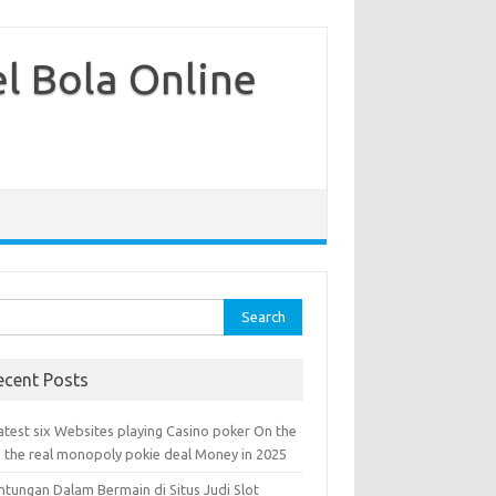
el Bola Online
rch
ecent Posts
atest six Websites playing Casino poker On the
 the real monopoly pokie deal Money in 2025
ntungan Dalam Bermain di Situs Judi Slot