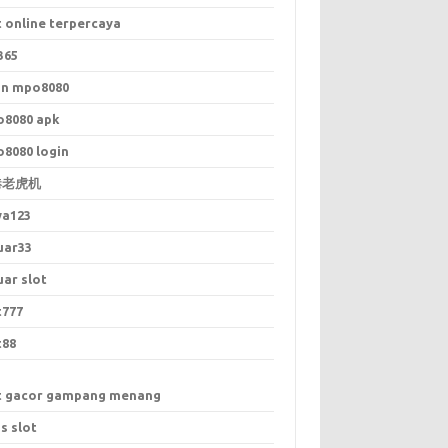
t online terpercaya
365
in mpo8080
8080 apk
8080 login
港老虎机
a123
uar33
uar slot
t777
t88
t gacor gampang menang
us slot