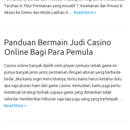
Taruhan 6. Fitur Permainan yang Inovatif 7. Keamanan dan Privasi 8.
Akses ke Demo dan Mode Latihan 9.…
Read More »
Panduan Bermain Judi Casino
Online Bagi Para Pemula
Casino online banyak dipilih oleh player pemula sebab game ini
punya banyak jenis-jenis permainan dengan aturan yang berbeda-
beda. Jika kamu ingin mencobanya, tentu kamu harus ketahui dulu
apa saja aturan main dari game casino. Kemudian, kamu juga perlu
membuat strategi terbaik supaya game yang dimainkan tidak
sekedar memberikan hiburan saja tapi juga uang yang berlimpah…
Read More »