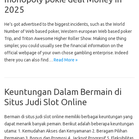
2025
He’s got advertised to the biggest incidents, such as the World
Number of Web based poker, Western european Web based poker
Trip, and Triton Awesome Higher Roller Show. Making one thing
simpler, you could usually see the financial information on the
official webpage of your own chose gambling enterprise. Indeed
there you can also find…
Read More »
Keuntungan Dalam Bermain di
Situs Judi Slot Online
Bermain di situs judi slot online memiliki berbagai keuntungan yang
dapat menarik banyak pemain. Berikut adalah beberapa keuntungan
utama: 1. Kemudahan Akses dan Kenyamanan 2. Beragam Pilihan
Permainan 3. Bonus dan Promosi 4. Jackpot Progresif 5. Fleksibilitas