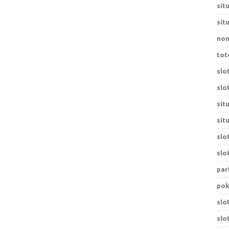
sit
sit
non
tot
slo
slo
sit
sit
slo
slo
par
pok
slo
slo