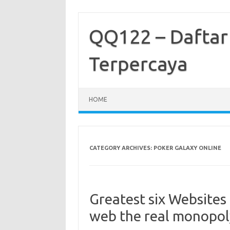
Skip
to
content
QQ122 – Daftar 
Terpercaya
HOME
CATEGORY ARCHIVES:
POKER GALAXY ONLINE
Greatest six Websites
web the real monopol