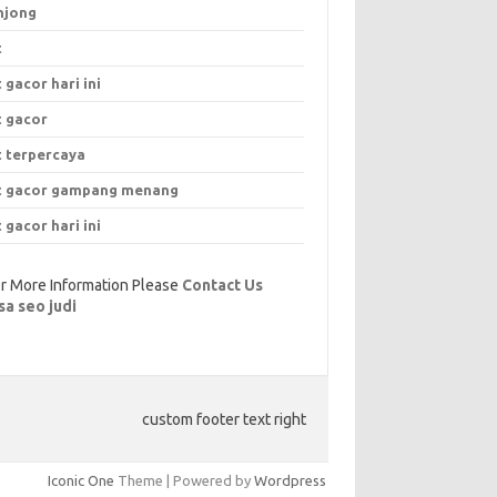
hjong
t
t gacor hari ini
t gacor
t terpercaya
t gacor gampang menang
t gacor hari ini
r More Information Please
Contact Us
sa seo judi
custom footer text right
Iconic One
Theme | Powered by
Wordpress