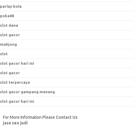
parlay bola
poka88
slot dana
slot gacor
mahjong
slot
slot gacor hari ini
slot gacor
slot terpercaya
slot gacor gampang menang
slot gacor hari ini
For More Information Please
Contact Us
jasa seo judi