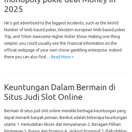
2025
He’s got advertised to the biggest incidents, such as the World
Number of Web based poker, Western european Web based poker
Trip, and Triton Awesome Higher Roller Show. Making one thing
simpler, you could usually see the financial information on the
official webpage of your own chose gambling enterprise. Indeed
there you can also find…
Read More »
Keuntungan Dalam Bermain di
Situs Judi Slot Online
Bermain di situs judi slot online memiliki berbagai keuntungan yang
dapat menarik banyak pemain. Berikut adalah beberapa keuntungan
utama: 1. Kemudahan Akses dan Kenyamanan 2. Beragam Pilihan
Permainan 3. Bonus dan Promosi 4. Jackpot Progresif 5. Fleksibilitas