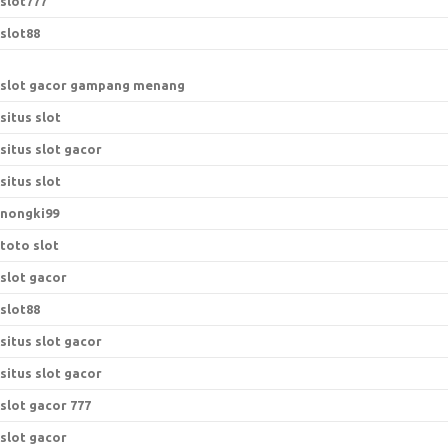
slot777
slot88
slot gacor gampang menang
situs slot
situs slot gacor
situs slot
nongki99
toto slot
slot gacor
slot88
situs slot gacor
situs slot gacor
slot gacor 777
slot gacor