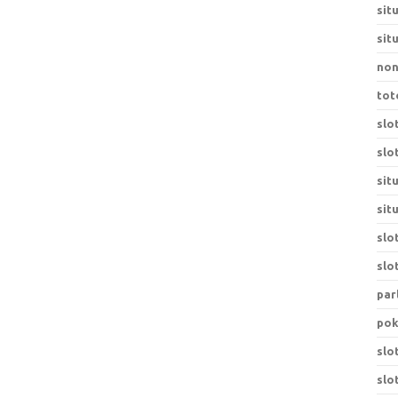
sit
sit
non
tot
slo
slo
sit
sit
slo
slo
par
pok
slo
slo