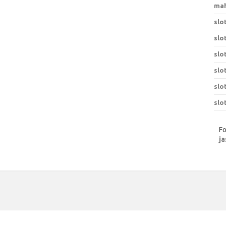
ma
slo
slo
slo
slo
slo
slo
Fo
ja