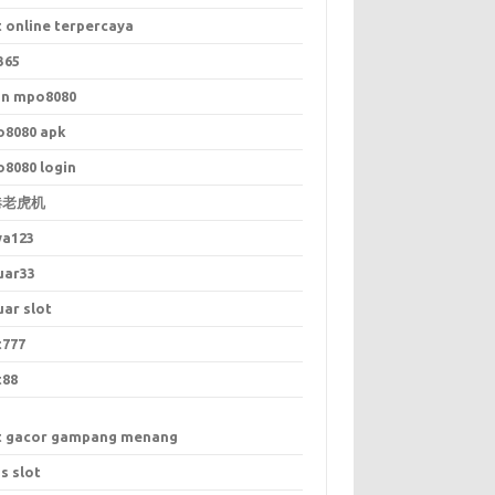
t online terpercaya
365
in mpo8080
8080 apk
8080 login
港老虎机
a123
uar33
uar slot
t777
t88
t gacor gampang menang
us slot