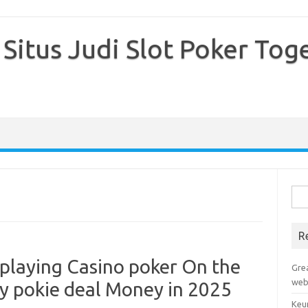
Situs Judi Slot Poker Tog
Sea
for:
R
 playing Casino poker On the
Gre
web
y pokie deal Money in 2025
Keu