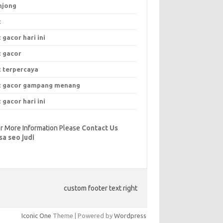
hjong
t
t gacor hari ini
t gacor
t terpercaya
t gacor gampang menang
t gacor hari ini
r More Information Please
Contact Us
sa seo judi
custom footer text right
Iconic One
Theme | Powered by
Wordpress