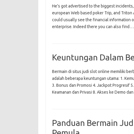
He’s got advertised to the biggest inciden
european Web based poker Trip, and Triton 
could usually see the financial information
enterprise. Indeed there you can also find
Keuntungan Dalam Berm
Bermain di situs judi slot online memiliki 
adalah beberapa keuntungan utama: 1. Kem
3. Bonus dan Promosi 4. Jackpot Progresif 5. 
Keamanan dan Privasi 8. Akses ke Demo da
Panduan Bermain Judi
Pemula