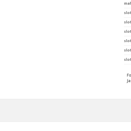
ma
slo
slo
slo
slo
slo
slo
Fo
ja