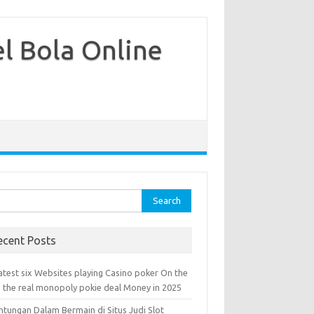
el Bola Online
rch
ecent Posts
atest six Websites playing Casino poker On the
 the real monopoly pokie deal Money in 2025
ntungan Dalam Bermain di Situs Judi Slot