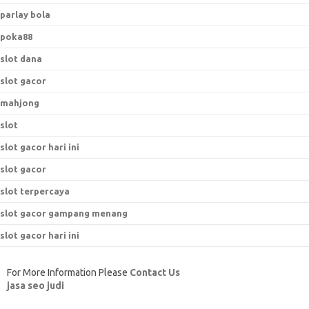
parlay bola
poka88
slot dana
slot gacor
mahjong
slot
slot gacor hari ini
slot gacor
slot terpercaya
slot gacor gampang menang
slot gacor hari ini
For More Information Please
Contact Us
jasa seo judi