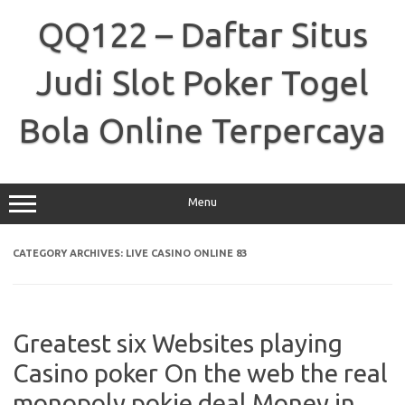
Skip
to
QQ122 – Daftar Situs
content
Judi Slot Poker Togel
Bola Online Terpercaya
Menu
CATEGORY ARCHIVES:
LIVE CASINO ONLINE 83
Greatest six Websites playing
Casino poker On the web the real
monopoly pokie deal Money in