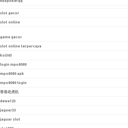
hkbpokerqq
slot gacor
slot online
game gacor
slot online terpercaya
koi365
login mpo8080
mpo8080 apk
mpo8080 login
香港老虎机
dewa123
jaguar33
jaguar slot