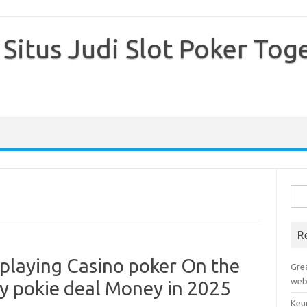
Situs Judi Slot Poker Tog
Sea
for:
R
 playing Casino poker On the
Gre
web
y pokie deal Money in 2025
Keu