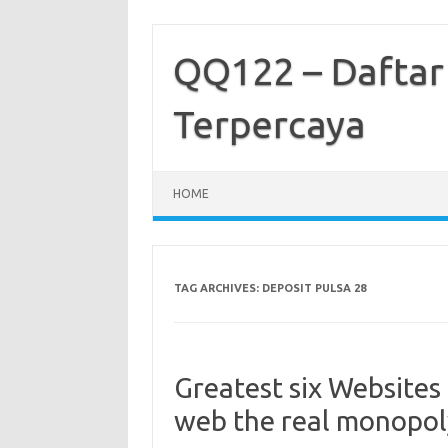
Skip
to
content
QQ122 – Daftar 
Terpercaya
HOME
TAG ARCHIVES:
DEPOSIT PULSA 28
Greatest six Websites
web the real monopol