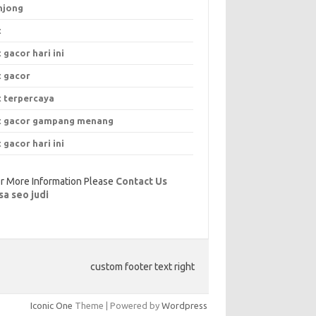
hjong
t
t gacor hari ini
t gacor
t terpercaya
t gacor gampang menang
t gacor hari ini
r More Information Please
Contact Us
sa seo judi
custom footer text right
Iconic One
Theme | Powered by
Wordpress