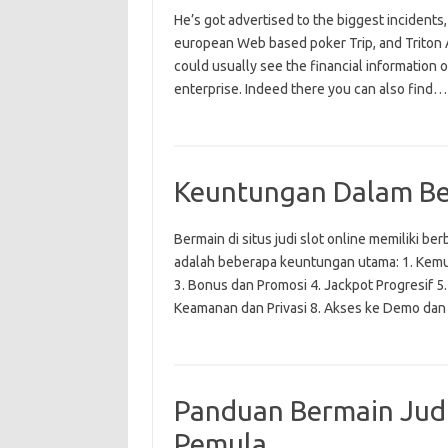
He’s got advertised to the biggest inciden
european Web based poker Trip, and Triton 
could usually see the financial information
enterprise. Indeed there you can also find
Keuntungan Dalam Berm
Bermain di situs judi slot online memiliki 
adalah beberapa keuntungan utama: 1. Kem
3. Bonus dan Promosi 4. Jackpot Progresif 5. 
Keamanan dan Privasi 8. Akses ke Demo da
Panduan Bermain Judi
Pemula