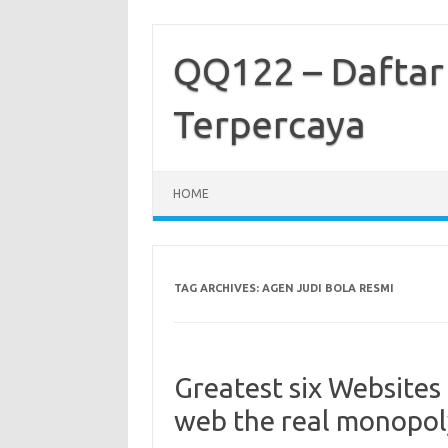
Skip
to
content
QQ122 – Daftar 
Terpercaya
HOME
TAG ARCHIVES:
AGEN JUDI BOLA RESMI
Greatest six Websites
web the real monopol