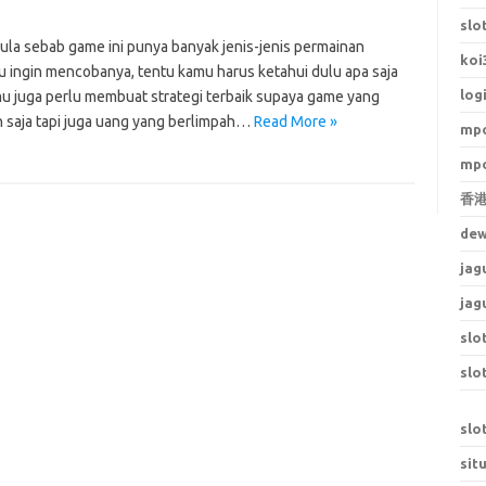
slo
mula sebab game ini punya banyak jenis-jenis permainan
koi
 ingin mencobanya, tentu kamu harus ketahui dulu apa saja
log
mu juga perlu membuat strategi terbaik supaya game yang
 saja tapi juga uang yang berlimpah…
Read More »
mpo
mpo
香
dew
jag
jag
slo
slo
slo
sit