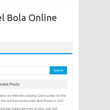
el Bola Online
rch
ecent Posts
atest six Websites playing Casino poker On the
 the real monopoly pokie deal Money in 2025
ntungan Dalam Bermain di Situs Judi Slot