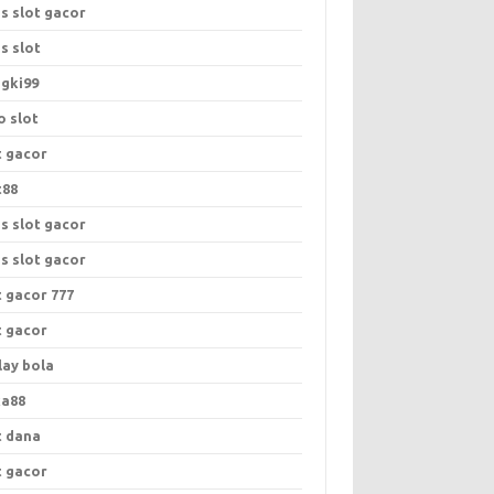
us slot gacor
us slot
gki99
o slot
t gacor
t88
us slot gacor
us slot gacor
t gacor 777
t gacor
lay bola
a88
t dana
t gacor