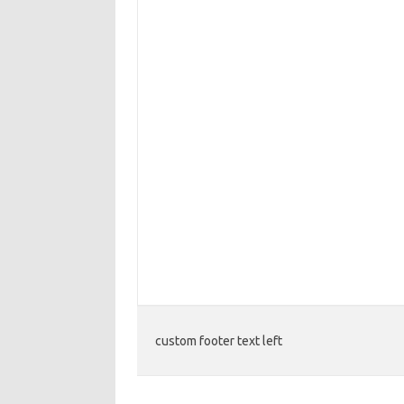
custom footer text left