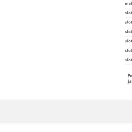
ma
slo
slo
slo
slo
slo
slo
Fo
ja