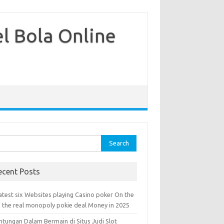
el Bola Online
rch
ecent Posts
atest six Websites playing Casino poker On the
 the real monopoly pokie deal Money in 2025
ntungan Dalam Bermain di Situs Judi Slot