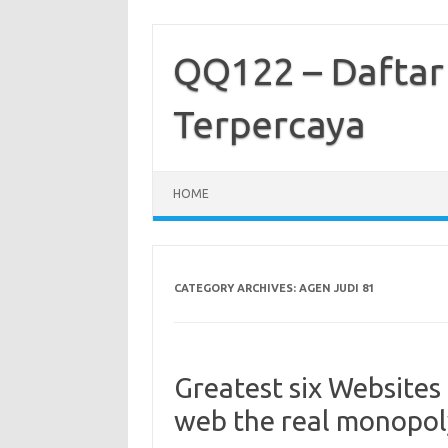
Skip
to
content
QQ122 – Daftar 
Terpercaya
HOME
CATEGORY ARCHIVES:
AGEN JUDI 81
Greatest six Websites
web the real monopol