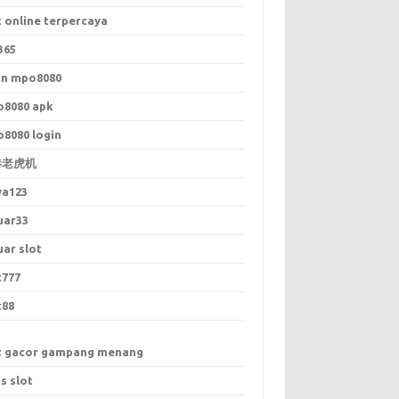
t online terpercaya
365
in mpo8080
8080 apk
8080 login
港老虎机
a123
uar33
uar slot
t777
t88
t gacor gampang menang
us slot