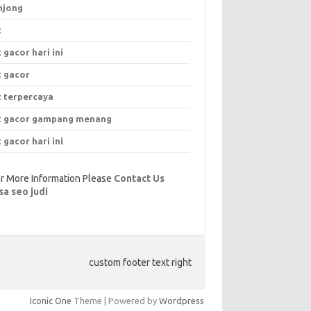
hjong
t
t gacor hari ini
t gacor
t terpercaya
t gacor gampang menang
t gacor hari ini
r More Information Please
Contact Us
sa seo judi
custom footer text right
Iconic One
Theme | Powered by
Wordpress