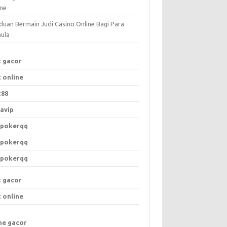
ine
duan Bermain Judi Casino Online Bagi Para
ula
t gacor
t online
t88
avip
bpokerqq
bpokerqq
bpokerqq
t gacor
t online
e gacor