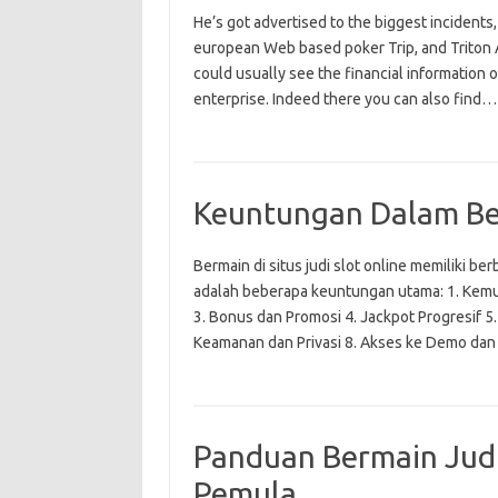
He’s got advertised to the biggest inciden
european Web based poker Trip, and Triton 
could usually see the financial information
enterprise. Indeed there you can also find
Keuntungan Dalam Berm
Bermain di situs judi slot online memiliki 
adalah beberapa keuntungan utama: 1. Kem
3. Bonus dan Promosi 4. Jackpot Progresif 5. 
Keamanan dan Privasi 8. Akses ke Demo da
Panduan Bermain Judi
Pemula