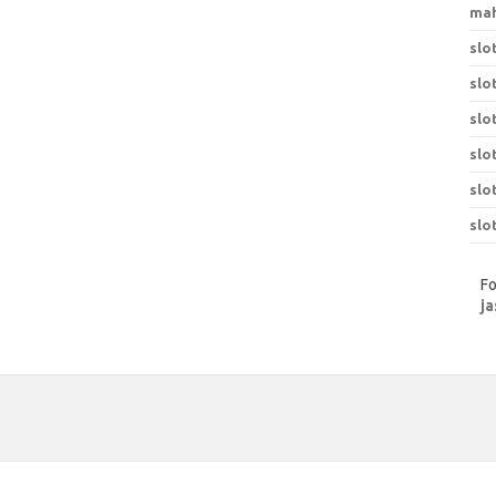
ma
slo
slo
slo
slo
slo
slo
Fo
ja