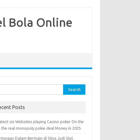
el Bola Online
rch
ecent Posts
atest six Websites playing Casino poker On the
 the real monopoly pokie deal Money in 2025
ntungan Dalam Bermain di Situs Judi Slot