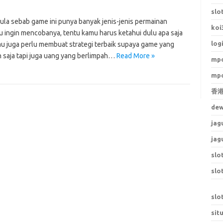
slo
mula sebab game ini punya banyak jenis-jenis permainan
koi
 ingin mencobanya, tentu kamu harus ketahui dulu apa saja
log
mu juga perlu membuat strategi terbaik supaya game yang
 saja tapi juga uang yang berlimpah…
Read More »
mpo
mpo
香
dew
jag
jag
slo
slo
slo
sit