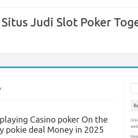
Situs Judi Slot Poker Tog
Sea
Y
for:
R
 playing Casino poker On the
Gre
web
y pokie deal Money in 2025
Keu