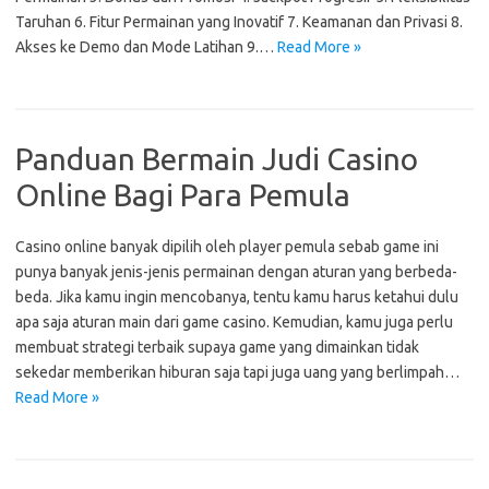
Taruhan 6. Fitur Permainan yang Inovatif 7. Keamanan dan Privasi 8.
Akses ke Demo dan Mode Latihan 9.…
Read More »
Panduan Bermain Judi Casino
Online Bagi Para Pemula
Casino online banyak dipilih oleh player pemula sebab game ini
punya banyak jenis-jenis permainan dengan aturan yang berbeda-
beda. Jika kamu ingin mencobanya, tentu kamu harus ketahui dulu
apa saja aturan main dari game casino. Kemudian, kamu juga perlu
membuat strategi terbaik supaya game yang dimainkan tidak
sekedar memberikan hiburan saja tapi juga uang yang berlimpah…
Read More »