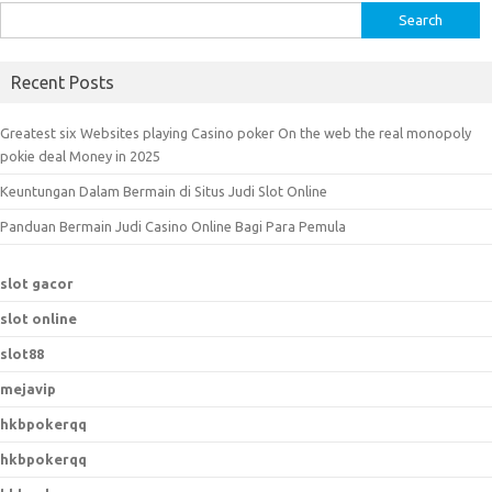
S
e
a
Recent Posts
r
c
Greatest six Websites playing Casino poker On the web the real monopoly
h
pokie deal Money in 2025
f
Keuntungan Dalam Bermain di Situs Judi Slot Online
o
r
Panduan Bermain Judi Casino Online Bagi Para Pemula
:
slot gacor
slot online
slot88
mejavip
hkbpokerqq
hkbpokerqq