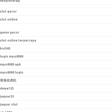
hkbpokerqq
slot gacor
slot online
game gacor
slot online terpercaya
koi365
login mpo8080
mpo8080 apk
mpo8080 login
香港老虎机
dewa123
jaguar33
jaguar slot