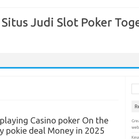
Situs Judi Slot Poker Tog
Sea
for:
R
 playing Casino poker On the
Gre
web
y pokie deal Money in 2025
Keu