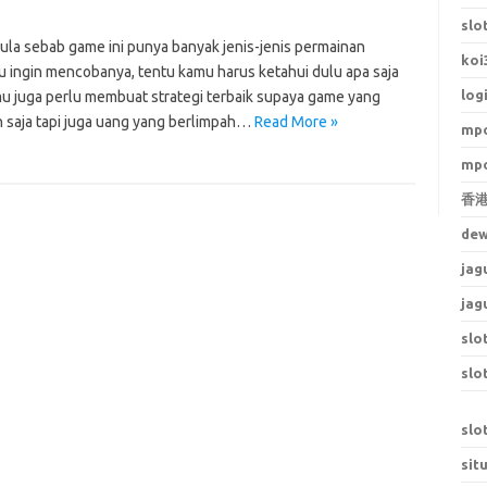
slo
mula sebab game ini punya banyak jenis-jenis permainan
koi
 ingin mencobanya, tentu kamu harus ketahui dulu apa saja
log
mu juga perlu membuat strategi terbaik supaya game yang
 saja tapi juga uang yang berlimpah…
Read More »
mpo
mpo
香
dew
jag
jag
slo
slo
slo
sit