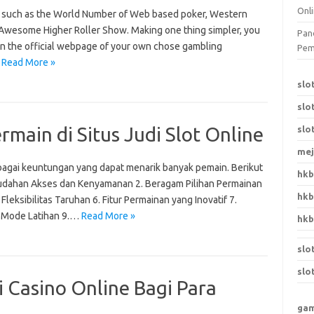
Onl
ts, such as the World Number of Web based poker, Western
Awesome Higher Roller Show. Making one thing simpler, you
Pan
 on the official webpage of your own chose gambling
Pem
…
Read More »
slo
slo
ain di Situs Judi Slot Online
slo
mej
berbagai keuntungan yang dapat menarik banyak pemain. Berikut
hk
udahan Akses dan Kenyamanan 2. Beragam Pilihan Permainan
hk
Fleksibilitas Taruhan 6. Fitur Permainan yang Inovatif 7.
n Mode Latihan 9.…
Read More »
hk
slo
slo
 Casino Online Bagi Para
gam