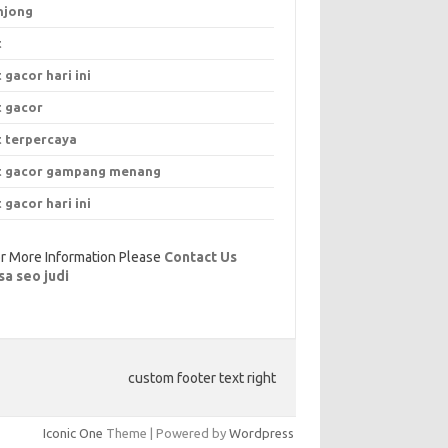
hjong
t
t gacor hari ini
t gacor
t terpercaya
t gacor gampang menang
t gacor hari ini
r More Information Please
Contact Us
sa seo judi
custom footer text right
Iconic One
Theme | Powered by
Wordpress