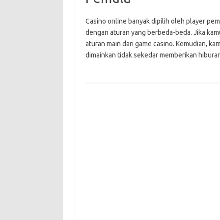
Casino online banyak dipilih oleh player pe
dengan aturan yang berbeda-beda. Jika kamu
aturan main dari game casino. Kemudian, ka
dimainkan tidak sekedar memberikan hiburan