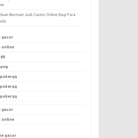
ine
duan Bermain Judi Casino Online Bagi Para
ula
t gacor
t online
t88
avip
bpokerqq
bpokerqq
bpokerqq
t gacor
t online
e gacor