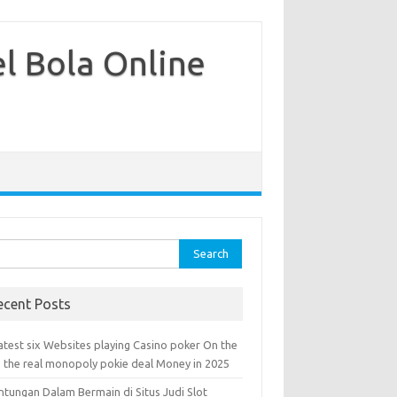
el Bola Online
rch
ecent Posts
atest six Websites playing Casino poker On the
 the real monopoly pokie deal Money in 2025
ntungan Dalam Bermain di Situs Judi Slot