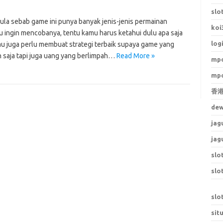
slo
mula sebab game ini punya banyak jenis-jenis permainan
koi
 ingin mencobanya, tentu kamu harus ketahui dulu apa saja
log
mu juga perlu membuat strategi terbaik supaya game yang
 saja tapi juga uang yang berlimpah…
Read More »
mpo
mpo
香
dew
jag
jag
slo
slo
slo
sit