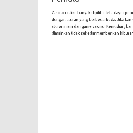
Casino online banyak dipilih oleh player pe
dengan aturan yang berbeda-beda. Jika kamu
aturan main dari game casino. Kemudian, ka
dimainkan tidak sekedar memberikan hiburan