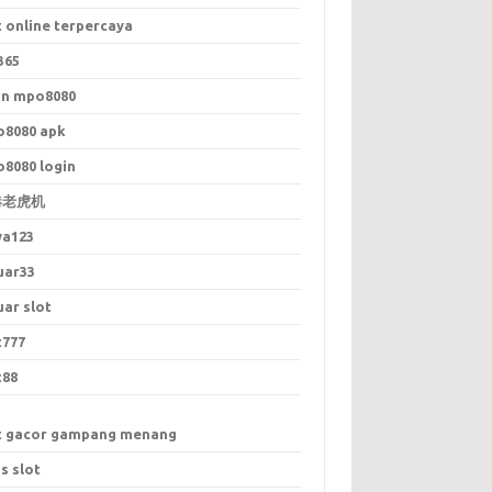
t online terpercaya
365
in mpo8080
8080 apk
8080 login
港老虎机
a123
uar33
uar slot
t777
t88
t gacor gampang menang
us slot