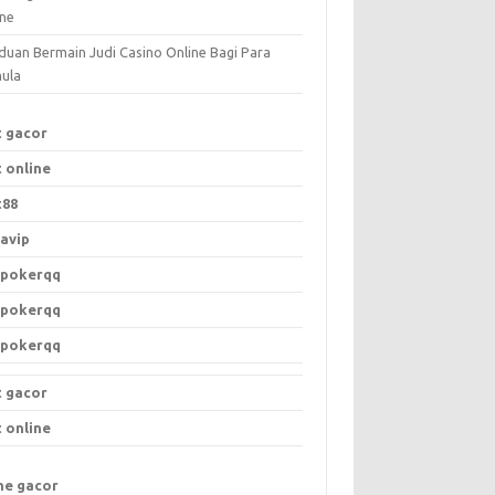
ine
duan Bermain Judi Casino Online Bagi Para
ula
t gacor
t online
t88
avip
bpokerqq
bpokerqq
bpokerqq
t gacor
t online
e gacor