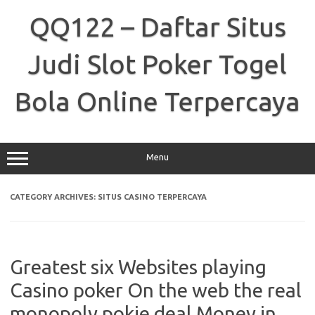
Skip
to
QQ122 – Daftar Situs
content
Judi Slot Poker Togel
Bola Online Terpercaya
Menu
CATEGORY ARCHIVES:
SITUS CASINO TERPERCAYA
Greatest six Websites playing
Casino poker On the web the real
monopoly pokie deal Money in