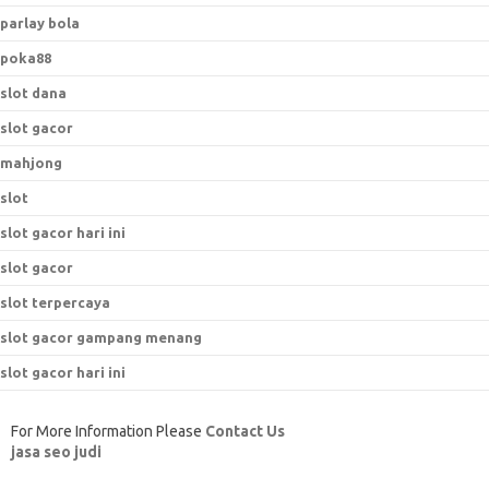
parlay bola
poka88
slot dana
slot gacor
mahjong
slot
slot gacor hari ini
slot gacor
slot terpercaya
slot gacor gampang menang
slot gacor hari ini
For More Information Please
Contact Us
jasa seo judi