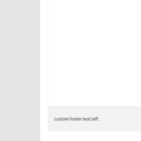
custom footer text left