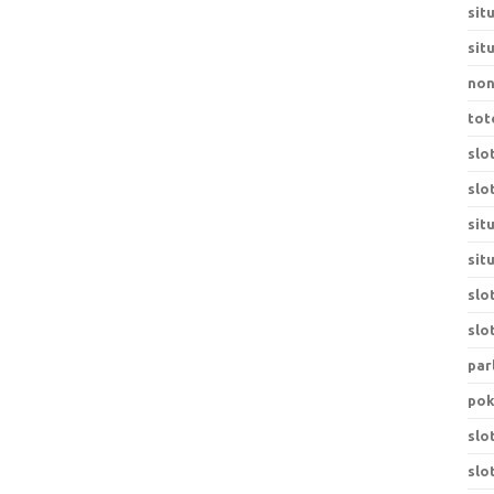
sit
sit
non
tot
slo
slo
sit
sit
slo
slo
par
pok
slo
slo