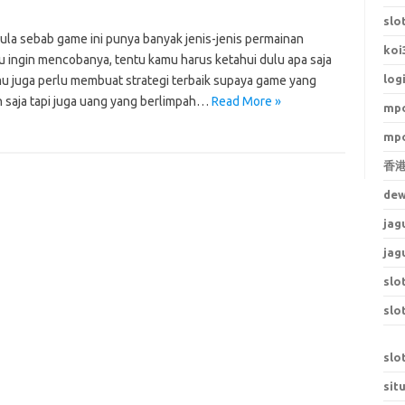
slo
mula sebab game ini punya banyak jenis-jenis permainan
koi
 ingin mencobanya, tentu kamu harus ketahui dulu apa saja
log
mu juga perlu membuat strategi terbaik supaya game yang
 saja tapi juga uang yang berlimpah…
Read More »
mpo
mpo
香
dew
jag
jag
slo
slo
slo
sit