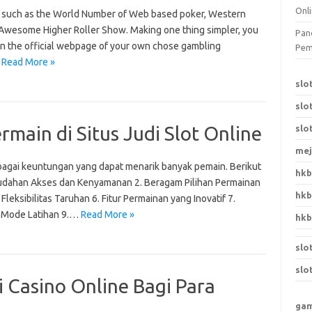
Onl
ts, such as the World Number of Web based poker, Western
Awesome Higher Roller Show. Making one thing simpler, you
Pan
 on the official webpage of your own chose gambling
Pem
…
Read More »
slo
slo
ain di Situs Judi Slot Online
slo
mej
berbagai keuntungan yang dapat menarik banyak pemain. Berikut
hk
udahan Akses dan Kenyamanan 2. Beragam Pilihan Permainan
hk
Fleksibilitas Taruhan 6. Fitur Permainan yang Inovatif 7.
n Mode Latihan 9.…
Read More »
hk
slo
slo
 Casino Online Bagi Para
gam