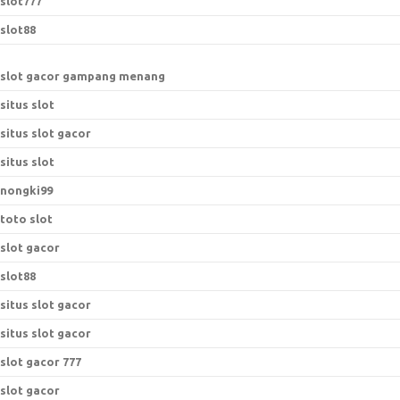
slot777
slot88
slot gacor gampang menang
situs slot
situs slot gacor
situs slot
nongki99
toto slot
slot gacor
slot88
situs slot gacor
situs slot gacor
slot gacor 777
slot gacor