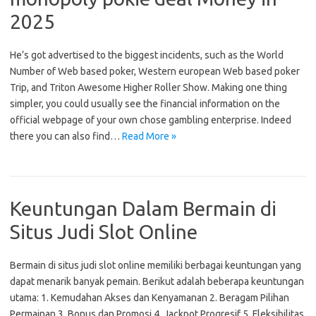
2025
He’s got advertised to the biggest incidents, such as the World
Number of Web based poker, Western european Web based poker
Trip, and Triton Awesome Higher Roller Show. Making one thing
simpler, you could usually see the financial information on the
official webpage of your own chose gambling enterprise. Indeed
there you can also find…
Read More »
Keuntungan Dalam Bermain di
Situs Judi Slot Online
Bermain di situs judi slot online memiliki berbagai keuntungan yang
dapat menarik banyak pemain. Berikut adalah beberapa keuntungan
utama: 1. Kemudahan Akses dan Kenyamanan 2. Beragam Pilihan
Permainan 3. Bonus dan Promosi 4. Jackpot Progresif 5. Fleksibilitas