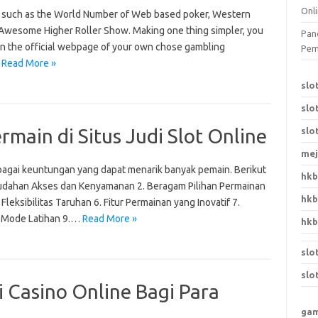
Onl
ts, such as the World Number of Web based poker, Western
Awesome Higher Roller Show. Making one thing simpler, you
Pan
 on the official webpage of your own chose gambling
Pem
…
Read More »
slo
slo
ain di Situs Judi Slot Online
slo
mej
berbagai keuntungan yang dapat menarik banyak pemain. Berikut
hk
udahan Akses dan Kenyamanan 2. Beragam Pilihan Permainan
hk
Fleksibilitas Taruhan 6. Fitur Permainan yang Inovatif 7.
n Mode Latihan 9.…
Read More »
hk
slo
slo
 Casino Online Bagi Para
gam