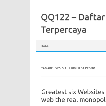
Skip
to
content
QQ122 – Daftar 
Terpercaya
HOME
TAG ARCHIVES:
SITUS JUDI SLOT PROMO
Greatest six Websites
web the real monopol