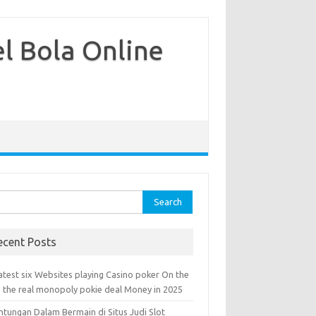
el Bola Online
rch
ecent Posts
atest six Websites playing Casino poker On the
 the real monopoly pokie deal Money in 2025
ntungan Dalam Bermain di Situs Judi Slot