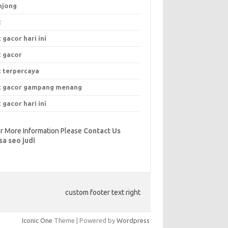
hjong
t
t gacor hari ini
t gacor
t terpercaya
t gacor gampang menang
t gacor hari ini
r More Information Please
Contact Us
sa seo judi
custom footer text right
Iconic One
Theme | Powered by
Wordpress