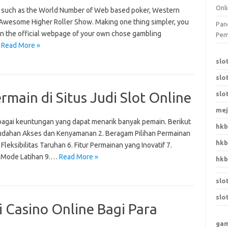
Onl
ts, such as the World Number of Web based poker, Western
Awesome Higher Roller Show. Making one thing simpler, you
Pan
 on the official webpage of your own chose gambling
Pem
…
Read More »
slo
slo
ain di Situs Judi Slot Online
slo
mej
berbagai keuntungan yang dapat menarik banyak pemain. Berikut
hk
udahan Akses dan Kenyamanan 2. Beragam Pilihan Permainan
hk
Fleksibilitas Taruhan 6. Fitur Permainan yang Inovatif 7.
n Mode Latihan 9.…
Read More »
hk
slo
slo
 Casino Online Bagi Para
gam