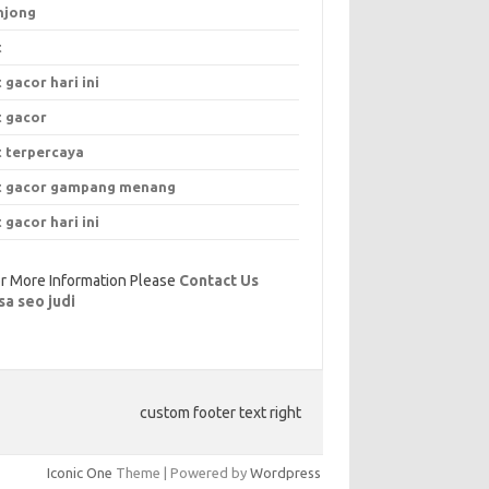
hjong
t
t gacor hari ini
t gacor
t terpercaya
t gacor gampang menang
t gacor hari ini
r More Information Please
Contact Us
sa seo judi
custom footer text right
Iconic One
Theme | Powered by
Wordpress