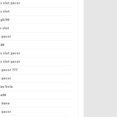
us slot gacor
us slot
gki99
o slot
t gacor
t88
us slot gacor
us slot gacor
t gacor 777
t gacor
lay bola
a88
t dana
t gacor