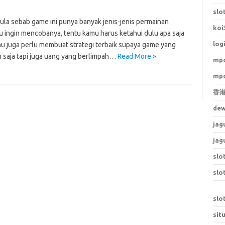
slo
mula sebab game ini punya banyak jenis-jenis permainan
koi
 ingin mencobanya, tentu kamu harus ketahui dulu apa saja
log
mu juga perlu membuat strategi terbaik supaya game yang
 saja tapi juga uang yang berlimpah…
Read More »
mpo
mpo
香
dew
jag
jag
slo
slo
slo
sit