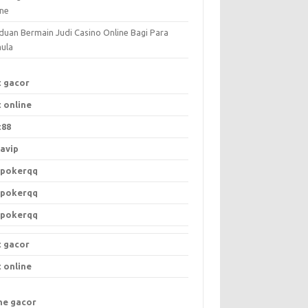
ine
duan Bermain Judi Casino Online Bagi Para
ula
t gacor
t online
t88
avip
bpokerqq
bpokerqq
bpokerqq
t gacor
t online
e gacor