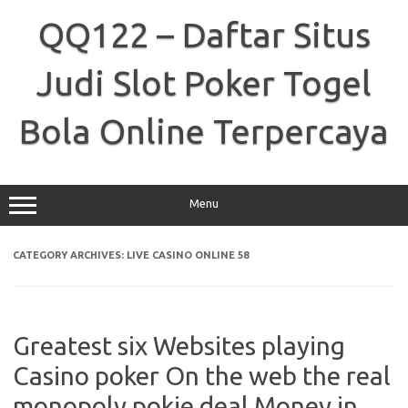
Skip
to
QQ122 – Daftar Situs
content
Judi Slot Poker Togel
Bola Online Terpercaya
Menu
CATEGORY ARCHIVES:
LIVE CASINO ONLINE 58
Greatest six Websites playing
Casino poker On the web the real
monopoly pokie deal Money in