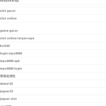
hkbpokerqq
slot gacor
slot online
game gacor
slot online terpercaya
koi365
login mpo8080
mpo8080 apk
mpo8080 login
香港老虎机
dewa123
jaguar33
jaguar slot