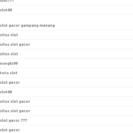
slot777
slot88
slot gacor gampang menang
situs slot
situs slot gacor
situs slot
nongki99
toto slot
slot gacor
slot88
situs slot gacor
situs slot gacor
slot gacor 777
slot gacor