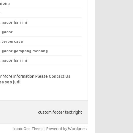
hjong
t
t gacor hari ini
t gacor
t terpercaya
t gacor gampang menang
t gacor hari ini
r More Information Please
Contact Us
sa seo judi
custom footer text right
Iconic One
Theme | Powered by
Wordpress