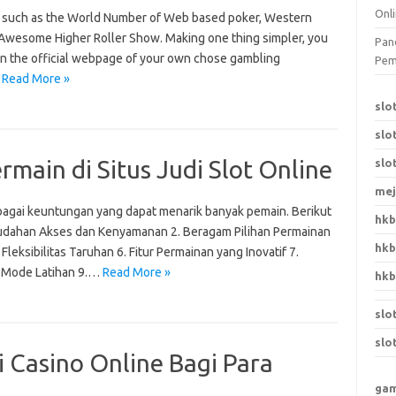
Onl
ts, such as the World Number of Web based poker, Western
Awesome Higher Roller Show. Making one thing simpler, you
Pan
 on the official webpage of your own chose gambling
Pem
…
Read More »
slo
slo
ain di Situs Judi Slot Online
slo
mej
berbagai keuntungan yang dapat menarik banyak pemain. Berikut
hk
udahan Akses dan Kenyamanan 2. Beragam Pilihan Permainan
hk
Fleksibilitas Taruhan 6. Fitur Permainan yang Inovatif 7.
n Mode Latihan 9.…
Read More »
hk
slo
slo
 Casino Online Bagi Para
gam