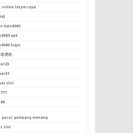
t online terpercaya
365
in mpo8080
8080 apk
8080 login
港老虎机
a123
uar33
uar slot
t777
t88
t gacor gampang menang
us slot