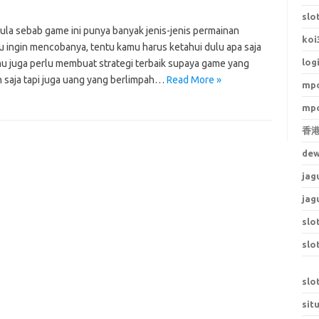
slo
mula sebab game ini punya banyak jenis-jenis permainan
koi
 ingin mencobanya, tentu kamu harus ketahui dulu apa saja
log
mu juga perlu membuat strategi terbaik supaya game yang
 saja tapi juga uang yang berlimpah…
Read More »
mpo
mpo
香
dew
jag
jag
slo
slo
slo
sit