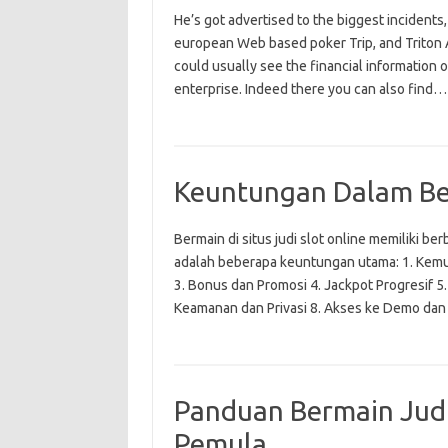
He’s got advertised to the biggest inciden
european Web based poker Trip, and Triton 
could usually see the financial information
enterprise. Indeed there you can also find
Keuntungan Dalam Berm
Bermain di situs judi slot online memiliki 
adalah beberapa keuntungan utama: 1. Kem
3. Bonus dan Promosi 4. Jackpot Progresif 5. 
Keamanan dan Privasi 8. Akses ke Demo da
Panduan Bermain Judi
Pemula