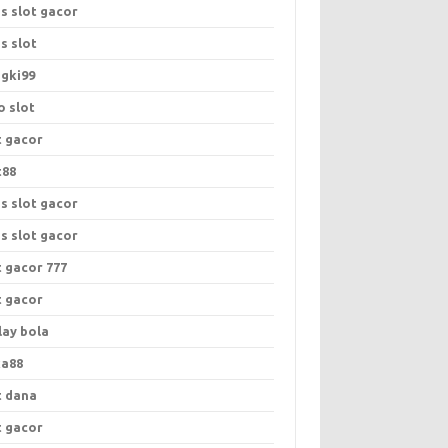
us slot gacor
us slot
gki99
o slot
t gacor
t88
us slot gacor
us slot gacor
t gacor 777
t gacor
lay bola
a88
t dana
t gacor