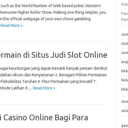
Onl
ts, such as the World Number of Web based poker, Western
Awesome Higher Roller Show. Making one thing simpler, you
Pan
 on the official webpage of your own chose gambling
Pem
…
Read More »
slo
slo
ain di Situs Judi Slot Online
slo
mej
berbagai keuntungan yang dapat menarik banyak pemain. Berikut
hk
udahan Akses dan Kenyamanan 2. Beragam Pilihan Permainan
hk
Fleksibilitas Taruhan 6. Fitur Permainan yang Inovatif 7.
n Mode Latihan 9.…
Read More »
hk
slo
slo
 Casino Online Bagi Para
gam