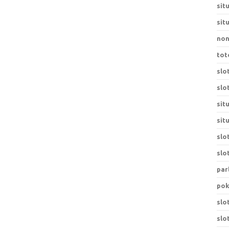
sit
sit
non
tot
slo
slo
sit
sit
slo
slo
par
pok
slo
slo