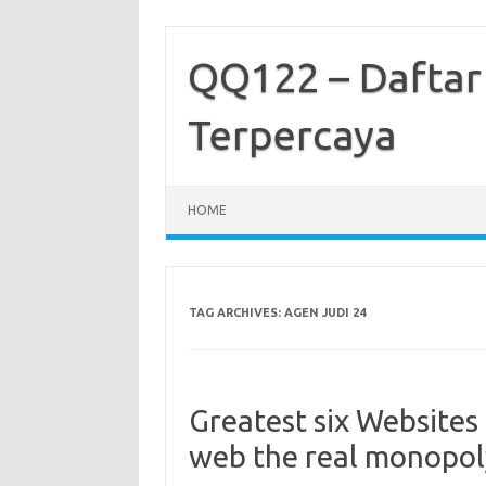
Skip
to
content
QQ122 – Daftar 
Terpercaya
HOME
TAG ARCHIVES:
AGEN JUDI 24
Greatest six Websites
web the real monopol