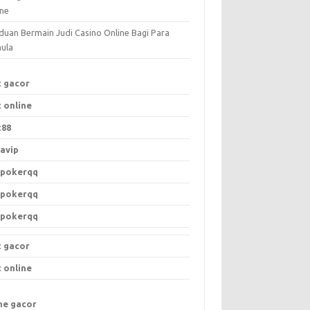
ine
duan Bermain Judi Casino Online Bagi Para
ula
t gacor
t online
t88
avip
bpokerqq
bpokerqq
bpokerqq
t gacor
t online
e gacor