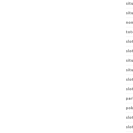
sit
sit
non
tot
slo
slo
sit
sit
slo
slo
par
pok
slo
slo