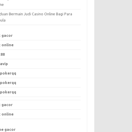
ine
duan Bermain Judi Casino Online Bagi Para
ula
t gacor
t online
t88
avip
bpokerqq
bpokerqq
bpokerqq
t gacor
t online
e gacor