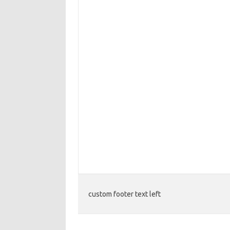
custom footer text left