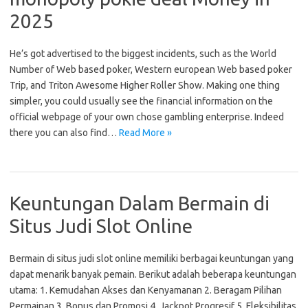
2025
He’s got advertised to the biggest incidents, such as the World
Number of Web based poker, Western european Web based poker
Trip, and Triton Awesome Higher Roller Show. Making one thing
simpler, you could usually see the financial information on the
official webpage of your own chose gambling enterprise. Indeed
there you can also find…
Read More »
Keuntungan Dalam Bermain di
Situs Judi Slot Online
Bermain di situs judi slot online memiliki berbagai keuntungan yang
dapat menarik banyak pemain. Berikut adalah beberapa keuntungan
utama: 1. Kemudahan Akses dan Kenyamanan 2. Beragam Pilihan
Permainan 3. Bonus dan Promosi 4. Jackpot Progresif 5. Fleksibilitas