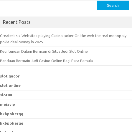
S
e
a
Recent Posts
r
c
Greatest six Websites playing Casino poker On the web the real monopoly
h
pokie deal Money in 2025
f
Keuntungan Dalam Bermain di Situs Judi Slot Online
o
r
Panduan Bermain Judi Casino Online Bagi Para Pemula
:
slot gacor
slot online
slot88
mejavip
hkbpokerqq
hkbpokerqq