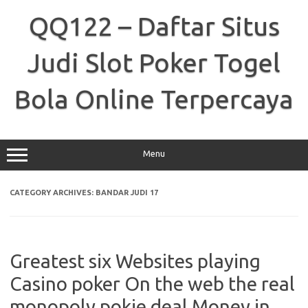
Skip
to
QQ122 – Daftar Situs
content
Judi Slot Poker Togel
Bola Online Terpercaya
Menu
CATEGORY ARCHIVES:
BANDAR JUDI 17
Greatest six Websites playing
Casino poker On the web the real
monopoly pokie deal Money in