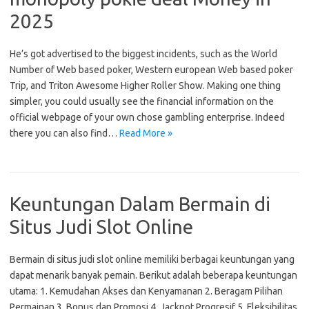
2025
He’s got advertised to the biggest incidents, such as the World
Number of Web based poker, Western european Web based poker
Trip, and Triton Awesome Higher Roller Show. Making one thing
simpler, you could usually see the financial information on the
official webpage of your own chose gambling enterprise. Indeed
there you can also find…
Read More »
Keuntungan Dalam Bermain di
Situs Judi Slot Online
Bermain di situs judi slot online memiliki berbagai keuntungan yang
dapat menarik banyak pemain. Berikut adalah beberapa keuntungan
utama: 1. Kemudahan Akses dan Kenyamanan 2. Beragam Pilihan
Permainan 3. Bonus dan Promosi 4. Jackpot Progresif 5. Fleksibilitas