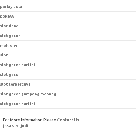
parlay bola
poka88
slot dana
slot gacor
mahjong
slot
slot gacor hari ini
slot gacor
slot terpercaya
slot gacor gampang menang
slot gacor hari ini
For More Information Please
Contact Us
jasa seo judi