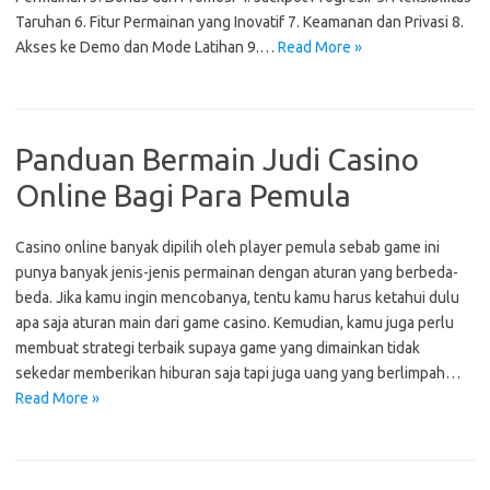
Taruhan 6. Fitur Permainan yang Inovatif 7. Keamanan dan Privasi 8.
Akses ke Demo dan Mode Latihan 9.…
Read More »
Panduan Bermain Judi Casino
Online Bagi Para Pemula
Casino online banyak dipilih oleh player pemula sebab game ini
punya banyak jenis-jenis permainan dengan aturan yang berbeda-
beda. Jika kamu ingin mencobanya, tentu kamu harus ketahui dulu
apa saja aturan main dari game casino. Kemudian, kamu juga perlu
membuat strategi terbaik supaya game yang dimainkan tidak
sekedar memberikan hiburan saja tapi juga uang yang berlimpah…
Read More »