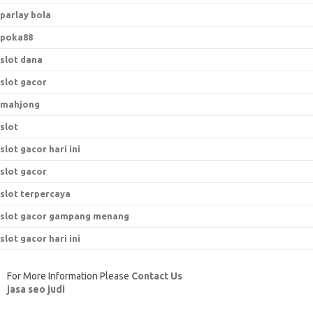
parlay bola
poka88
slot dana
slot gacor
mahjong
slot
slot gacor hari ini
slot gacor
slot terpercaya
slot gacor gampang menang
slot gacor hari ini
For More Information Please
Contact Us
jasa seo judi