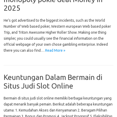
2025
He’s got advertised to the biggest incidents, such as the World
Number of Web based poker, Western european Web based poker
Trip, and Triton Awesome Higher Roller Show. Making one thing
simpler, you could usually see the financial information on the
official webpage of your own chose gambling enterprise. Indeed
there you can also find…
Read More »
Keuntungan Dalam Bermain di
Situs Judi Slot Online
Bermain di situs judi slot online memiliki berbagai keuntungan yang
dapat menarik banyak pemain. Berikut adalah beberapa keuntungan
utama: 1. Kemudahan Akses dan Kenyamanan 2. Beragam Pilihan
Permainan 3. Bonus dan Promosi 4. Jackpot Progresif 5. Fleksibilitas