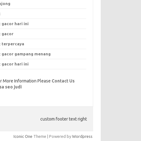
hjong
t
t gacor hari ini
t gacor
t terpercaya
t gacor gampang menang
t gacor hari ini
r More Information Please
Contact Us
sa seo judi
custom footer text right
Iconic One
Theme | Powered by
Wordpress