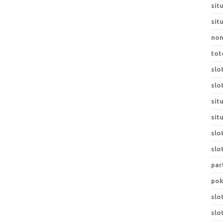
sit
sit
non
tot
slo
slo
sit
sit
slo
slo
par
pok
slo
slo