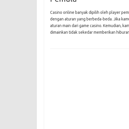
Casino online banyak dipilih oleh player pe
dengan aturan yang berbeda-beda. Jika kamu
aturan main dari game casino. Kemudian, ka
dimainkan tidak sekedar memberikan hiburan