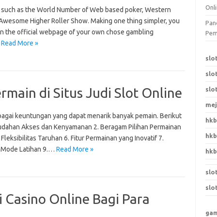
Onl
ts, such as the World Number of Web based poker, Western
Awesome Higher Roller Show. Making one thing simpler, you
Pan
 on the official webpage of your own chose gambling
Pem
…
Read More »
slo
slo
ain di Situs Judi Slot Online
slo
mej
berbagai keuntungan yang dapat menarik banyak pemain. Berikut
hk
udahan Akses dan Kenyamanan 2. Beragam Pilihan Permainan
hk
Fleksibilitas Taruhan 6. Fitur Permainan yang Inovatif 7.
n Mode Latihan 9.…
Read More »
hk
slo
slo
 Casino Online Bagi Para
gam