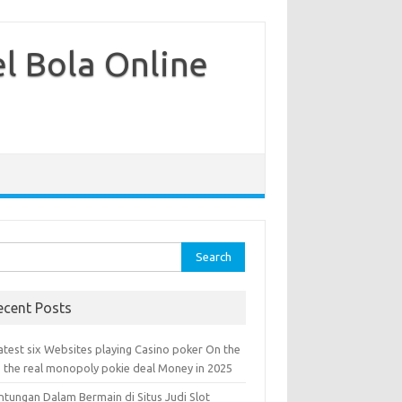
el Bola Online
rch
ecent Posts
atest six Websites playing Casino poker On the
 the real monopoly pokie deal Money in 2025
ntungan Dalam Bermain di Situs Judi Slot