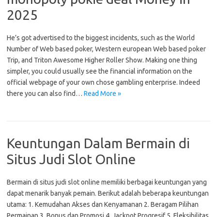
2025
He’s got advertised to the biggest incidents, such as the World
Number of Web based poker, Western european Web based poker
Trip, and Triton Awesome Higher Roller Show. Making one thing
simpler, you could usually see the financial information on the
official webpage of your own chose gambling enterprise. Indeed
there you can also find…
Read More »
Keuntungan Dalam Bermain di
Situs Judi Slot Online
Bermain di situs judi slot online memiliki berbagai keuntungan yang
dapat menarik banyak pemain. Berikut adalah beberapa keuntungan
utama: 1. Kemudahan Akses dan Kenyamanan 2. Beragam Pilihan
Permainan 3. Bonus dan Promosi 4. Jackpot Progresif 5. Fleksibilitas