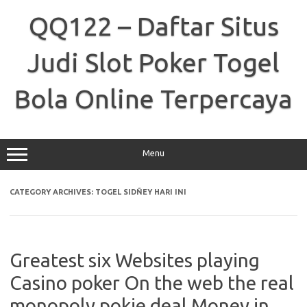
Skip
to
QQ122 – Daftar Situs
content
Judi Slot Poker Togel
Bola Online Terpercaya
Menu
CATEGORY ARCHIVES:
TOGEL SIDÑEY HARI INI
Greatest six Websites playing
Casino poker On the web the real
monopoly pokie deal Money in