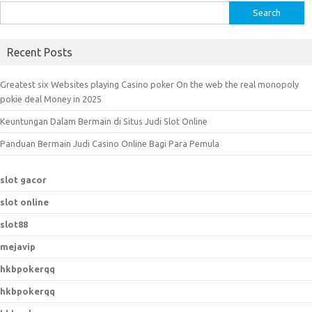
S
e
a
Recent Posts
r
c
Greatest six Websites playing Casino poker On the web the real monopoly
h
pokie deal Money in 2025
f
Keuntungan Dalam Bermain di Situs Judi Slot Online
o
r
Panduan Bermain Judi Casino Online Bagi Para Pemula
:
slot gacor
slot online
slot88
mejavip
hkbpokerqq
hkbpokerqq