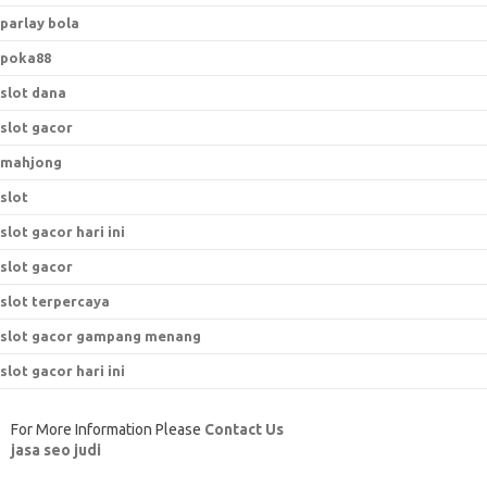
parlay bola
poka88
slot dana
slot gacor
mahjong
slot
slot gacor hari ini
slot gacor
slot terpercaya
slot gacor gampang menang
slot gacor hari ini
For More Information Please
Contact Us
jasa seo judi