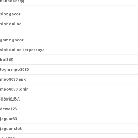
hkbpokerqq
slot gacor
slot online
game gacor
slot online terpercaya
koi365
login mpo8080
mpo8080 apk
mpo8080 login
香港老虎机
dewa123
jaguar33
jaguar slot