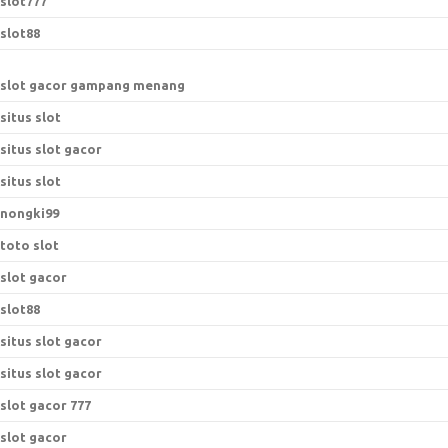
slot777
slot88
slot gacor gampang menang
situs slot
situs slot gacor
situs slot
nongki99
toto slot
slot gacor
slot88
situs slot gacor
situs slot gacor
slot gacor 777
slot gacor