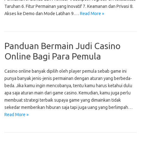
Taruhan 6. Fitur Permainan yang Inovatif 7. Keamanan dan Privasi 8.
Akses ke Demo dan Mode Latihan 9.…
Read More »
Panduan Bermain Judi Casino
Online Bagi Para Pemula
Casino online banyak dipilih oleh player pemula sebab game ini
punya banyak jenis-jenis permainan dengan aturan yang berbeda-
beda. Jika kamu ingin mencobanya, tentu kamu harus ketahui dulu
apa saja aturan main dari game casino. Kemudian, kamu juga perlu
membuat strategi terbaik supaya game yang dimainkan tidak
sekedar memberikan hiburan saja tapi juga uang yang berlimpah…
Read More »