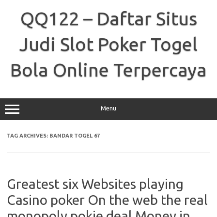
Skip
to
QQ122 – Daftar Situs
content
Judi Slot Poker Togel
Bola Online Terpercaya
Menu
TAG ARCHIVES:
BANDAR TOGEL 67
Greatest six Websites playing
Casino poker On the web the real
monopoly pokie deal Money in