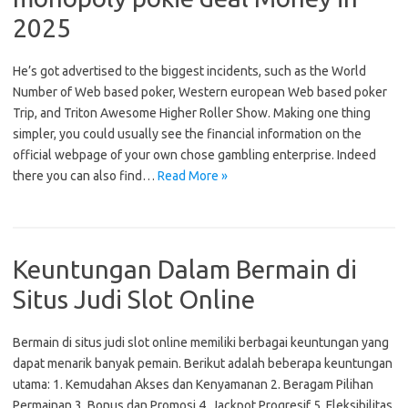
2025
He’s got advertised to the biggest incidents, such as the World
Number of Web based poker, Western european Web based poker
Trip, and Triton Awesome Higher Roller Show. Making one thing
simpler, you could usually see the financial information on the
official webpage of your own chose gambling enterprise. Indeed
there you can also find…
Read More »
Keuntungan Dalam Bermain di
Situs Judi Slot Online
Bermain di situs judi slot online memiliki berbagai keuntungan yang
dapat menarik banyak pemain. Berikut adalah beberapa keuntungan
utama: 1. Kemudahan Akses dan Kenyamanan 2. Beragam Pilihan
Permainan 3. Bonus dan Promosi 4. Jackpot Progresif 5. Fleksibilitas