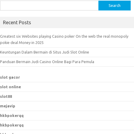
S
e
a
Recent Posts
r
c
Greatest six Websites playing Casino poker On the web the real monopoly
h
pokie deal Money in 2025
f
Keuntungan Dalam Bermain di Situs Judi Slot Online
o
r
Panduan Bermain Judi Casino Online Bagi Para Pemula
:
slot gacor
slot online
slot88
mejavip
hkbpokerqq
hkbpokerqq