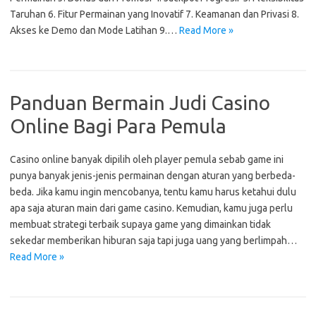
Taruhan 6. Fitur Permainan yang Inovatif 7. Keamanan dan Privasi 8.
Akses ke Demo dan Mode Latihan 9.…
Read More »
Panduan Bermain Judi Casino
Online Bagi Para Pemula
Casino online banyak dipilih oleh player pemula sebab game ini
punya banyak jenis-jenis permainan dengan aturan yang berbeda-
beda. Jika kamu ingin mencobanya, tentu kamu harus ketahui dulu
apa saja aturan main dari game casino. Kemudian, kamu juga perlu
membuat strategi terbaik supaya game yang dimainkan tidak
sekedar memberikan hiburan saja tapi juga uang yang berlimpah…
Read More »