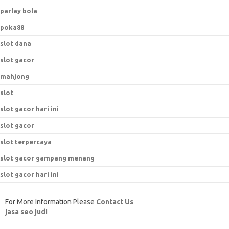
parlay bola
poka88
slot dana
slot gacor
mahjong
slot
slot gacor hari ini
slot gacor
slot terpercaya
slot gacor gampang menang
slot gacor hari ini
For More Information Please
Contact Us
jasa seo judi