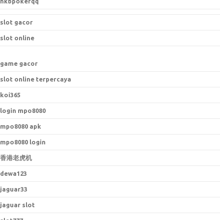
hkbpokerqq
slot gacor
slot online
game gacor
slot online terpercaya
koi365
login mpo8080
mpo8080 apk
mpo8080 login
香港老虎机
dewa123
jaguar33
jaguar slot