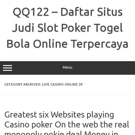
Skip
to
QQ122 – Daftar Situs
content
Judi Slot Poker Togel
Bola Online Terpercaya
Menu
CATEGORY ARCHIVES:
LIVE CASINO ONLINE 29
Greatest six Websites playing
Casino poker On the web the real
monopoly pokie deal Money in