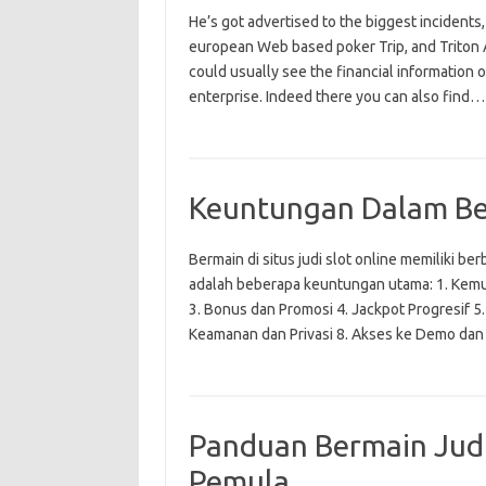
He’s got advertised to the biggest inciden
european Web based poker Trip, and Triton 
could usually see the financial information
enterprise. Indeed there you can also find
Keuntungan Dalam Berm
Bermain di situs judi slot online memiliki 
adalah beberapa keuntungan utama: 1. Kem
3. Bonus dan Promosi 4. Jackpot Progresif 5. 
Keamanan dan Privasi 8. Akses ke Demo da
Panduan Bermain Judi
Pemula