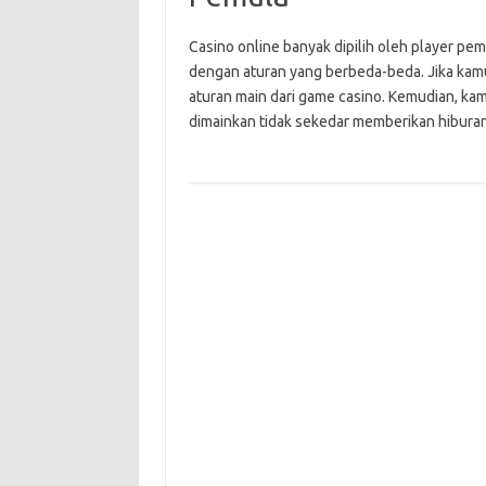
Casino online banyak dipilih oleh player pe
dengan aturan yang berbeda-beda. Jika kamu
aturan main dari game casino. Kemudian, ka
dimainkan tidak sekedar memberikan hiburan