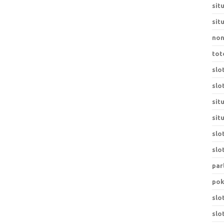
sit
sit
non
tot
slo
slo
sit
sit
slo
slo
par
pok
slo
slo