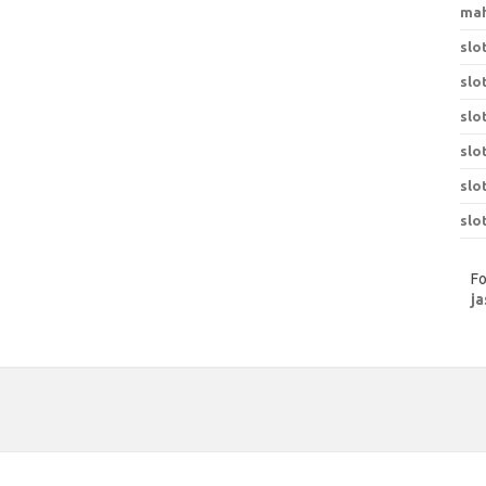
ma
slo
slo
slo
slo
slo
slo
Fo
ja