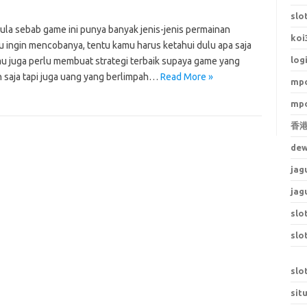
slo
mula sebab game ini punya banyak jenis-jenis permainan
koi
 ingin mencobanya, tentu kamu harus ketahui dulu apa saja
log
mu juga perlu membuat strategi terbaik supaya game yang
 saja tapi juga uang yang berlimpah…
Read More »
mpo
mpo
香
dew
jag
jag
slo
slo
slo
sit