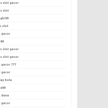
us slot gacor
us slot
gki99
o slot
t gacor
t88
us slot gacor
us slot gacor
t gacor 777
t gacor
lay bola
a88
t dana
t gacor