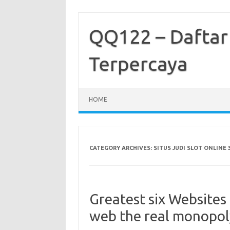
Skip
to
content
QQ122 – Daftar 
Terpercaya
HOME
CATEGORY ARCHIVES:
SITUS JUDI SLOT ONLINE 
Greatest six Websites
web the real monopol