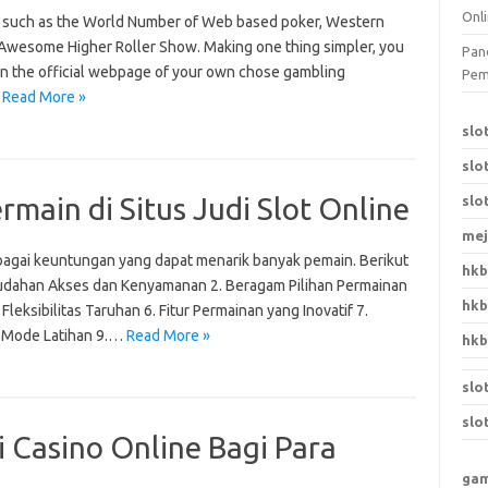
Onl
ts, such as the World Number of Web based poker, Western
Awesome Higher Roller Show. Making one thing simpler, you
Pan
 on the official webpage of your own chose gambling
Pem
…
Read More »
slo
slo
ain di Situs Judi Slot Online
slo
mej
berbagai keuntungan yang dapat menarik banyak pemain. Berikut
hk
udahan Akses dan Kenyamanan 2. Beragam Pilihan Permainan
hk
Fleksibilitas Taruhan 6. Fitur Permainan yang Inovatif 7.
n Mode Latihan 9.…
Read More »
hk
slo
slo
 Casino Online Bagi Para
gam