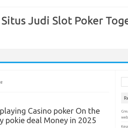
Situs Judi Slot Poker Tog
Sea
32
for:
R
 playing Casino poker On the
Gre
web
y pokie deal Money in 2025
Keu