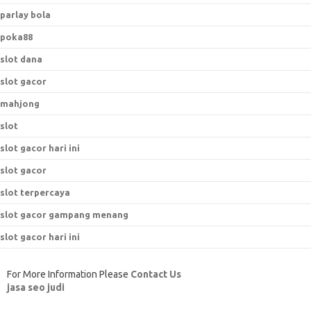
parlay bola
poka88
slot dana
slot gacor
mahjong
slot
slot gacor hari ini
slot gacor
slot terpercaya
slot gacor gampang menang
slot gacor hari ini
For More Information Please
Contact Us
jasa seo judi