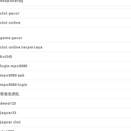
hkbpokerqq
slot gacor
slot online
game gacor
slot online terpercaya
koi365
login mpo8080
mpo8080 apk
mpo8080 login
香港老虎机
dewa123
jaguar33
jaguar slot