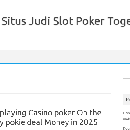
Situs Judi Slot Poker Tog
Sea
for:
R
 playing Casino poker On the
Gre
web
y pokie deal Money in 2025
Keu