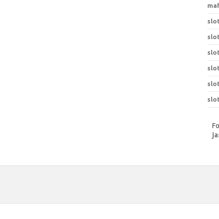
ma
slo
slo
slo
slo
slo
slo
Fo
ja