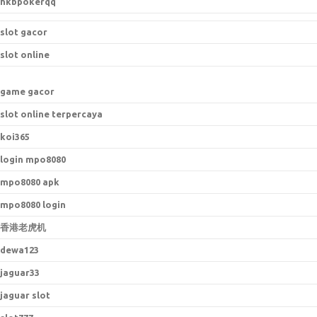
hkbpokerqq
slot gacor
slot online
game gacor
slot online terpercaya
koi365
login mpo8080
mpo8080 apk
mpo8080 login
香港老虎机
dewa123
jaguar33
jaguar slot