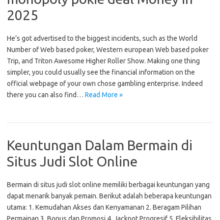
2025
He’s got advertised to the biggest incidents, such as the World
Number of Web based poker, Western european Web based poker
Trip, and Triton Awesome Higher Roller Show. Making one thing
simpler, you could usually see the financial information on the
official webpage of your own chose gambling enterprise. Indeed
there you can also find…
Read More »
Keuntungan Dalam Bermain di
Situs Judi Slot Online
Bermain di situs judi slot online memiliki berbagai keuntungan yang
dapat menarik banyak pemain. Berikut adalah beberapa keuntungan
utama: 1. Kemudahan Akses dan Kenyamanan 2. Beragam Pilihan
Permainan 3. Bonus dan Promosi 4. Jackpot Progresif 5. Fleksibilitas