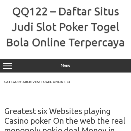
Skip
to
QQ122 – Daftar Situs
content
Judi Slot Poker Togel
Bola Online Terpercaya
Menu
CATEGORY ARCHIVES:
TOGEL ONLINE 23
Greatest six Websites playing
Casino poker On the web the real
monopoly pokie deal Money in