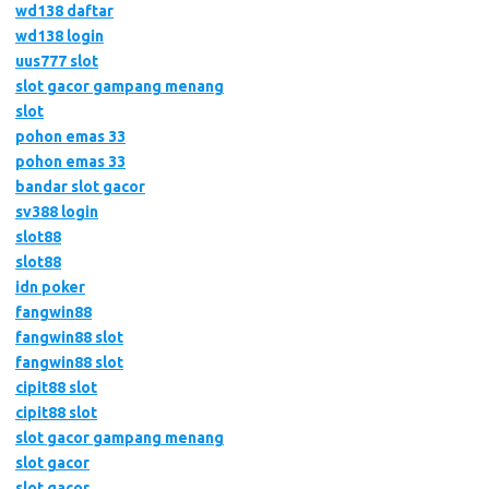
wd138 daftar
wd138 login
uus777 slot
slot gacor gampang menang
slot
pohon emas 33
pohon emas 33
bandar slot gacor
sv388 login
slot88
slot88
idn poker
fangwin88
fangwin88 slot
fangwin88 slot
cipit88 slot
cipit88 slot
slot gacor gampang menang
slot gacor
slot gacor