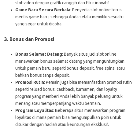
slot video dengan grafik canggih dan fitur inovatif.
Game Baru Secara Berkala
: Penyedia slot online terus
merilis game baru, sehingga Anda selalu memiliki sesuatu
yang segar untuk dicoba.
3.
Bonus dan Promosi
Bonus Selamat Datang
: Banyak situs judi slot online
menawarkan bonus selamat datang yang menguntungkan
untuk pemain baru, seperti bonus deposit, free spins, atau
bahkan bonus tanpa deposit.
Promosi Rutin
: Pemain juga bisa memanfaatkan promosi rutin
seperti reload bonus, cashback, turnamen, dan loyalty
program yang memberi Anda lebih banyak peluang untuk
menang atau memperpanjang waktu bermain.
Program Loyalitas
: Beberapa situs menawarkan program
loyalitas di mana pemain bisa mengumpulkan poin untuk
ditukar dengan hadiah atau keuntungan eksklusif.