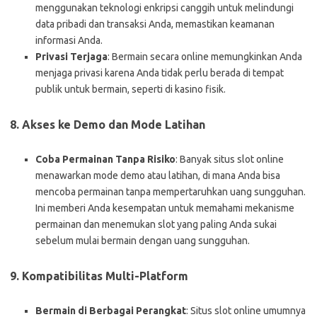
menggunakan teknologi enkripsi canggih untuk melindungi
data pribadi dan transaksi Anda, memastikan keamanan
informasi Anda.
Privasi Terjaga
: Bermain secara online memungkinkan Anda
menjaga privasi karena Anda tidak perlu berada di tempat
publik untuk bermain, seperti di kasino fisik.
8.
Akses ke Demo dan Mode Latihan
Coba Permainan Tanpa Risiko
: Banyak situs slot online
menawarkan mode demo atau latihan, di mana Anda bisa
mencoba permainan tanpa mempertaruhkan uang sungguhan.
Ini memberi Anda kesempatan untuk memahami mekanisme
permainan dan menemukan slot yang paling Anda sukai
sebelum mulai bermain dengan uang sungguhan.
9.
Kompatibilitas Multi-Platform
Bermain di Berbagai Perangkat
: Situs slot online umumnya