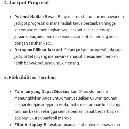
4.
Jackpot Progresif
Potensi Hadiah Besar
: Banyak situs slot online menawarkan
jackpot progresif, di mana hadiah terus bertambah hingga
seseorang memenangkannya. Jackpot ini bisa mencapai
jutaan dolar, memberikan kesempatan untuk menang besar
dengan taruhan kecil.
Beragam Pilihan Jackpot
: Selain jackpot progresif, ada juga
jackpot tetap yang menawarkan hadiah besar, memberikan
lebih banyak peluang untuk menang.
5.
Fleksibilitas Taruhan
Taruhan yang Dapat Disesuaikan
: Situs slot online
memungkinkan Anda untuk menyesuaikan ukuran taruhan
sesuai dengan anggaran Anda, mulai dari taruhan kecil hingga
taruhan besar, sehingga semua pemain dapat berpartisipasi,
apa pun ukuran bankroll mereka.
Fitur Autoplay
: Banyak permainan slot online menawarkan