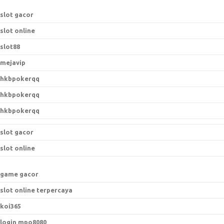
slot gacor
slot online
slot88
mejavip
hkbpokerqq
hkbpokerqq
hkbpokerqq
slot gacor
slot online
game gacor
slot online terpercaya
koi365
login mpo8080