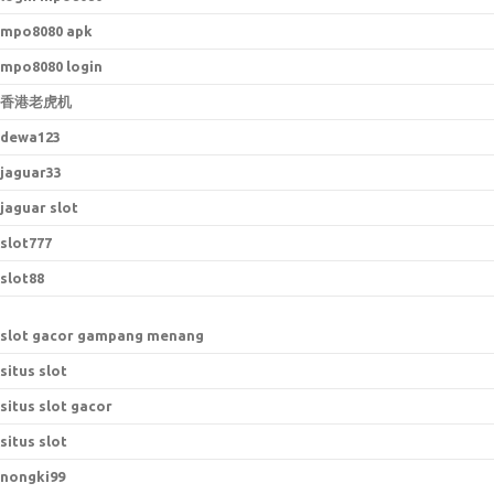
mpo8080 apk
mpo8080 login
香港老虎机
dewa123
jaguar33
jaguar slot
slot777
slot88
slot gacor gampang menang
situs slot
situs slot gacor
situs slot
nongki99