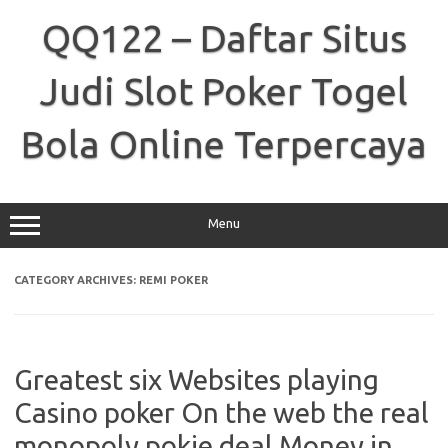
Skip
to
QQ122 – Daftar Situs
content
Judi Slot Poker Togel
Bola Online Terpercaya
Menu
CATEGORY ARCHIVES:
REMI POKER
Greatest six Websites playing
Casino poker On the web the real
monopoly pokie deal Money in