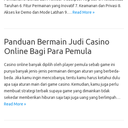
Taruhan 6. Fitur Permainan yang Inovatif 7. Keamanan dan Privasi 8.
Akses ke Demo dan Mode Latihan 9.…
Read More »
Panduan Bermain Judi Casino
Online Bagi Para Pemula
Casino online banyak dipilih oleh player pemula sebab game ini
punya banyak jenis-jenis permainan dengan aturan yang berbeda-
beda. Jika kamu ingin mencobanya, tentu kamu harus ketahui dulu
apa saja aturan main dari game casino. Kemudian, kamu juga perlu
membuat strategi terbaik supaya game yang dimainkan tidak
sekedar memberikan hiburan saja tapi juga uang yang berlimpah…
Read More »