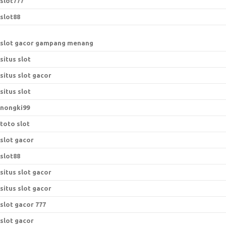
slot777
slot88
slot gacor gampang menang
situs slot
situs slot gacor
situs slot
nongki99
toto slot
slot gacor
slot88
situs slot gacor
situs slot gacor
slot gacor 777
slot gacor