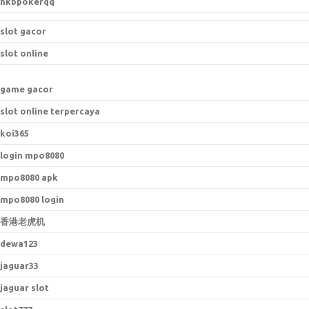
hkbpokerqq
slot gacor
slot online
game gacor
slot online terpercaya
koi365
login mpo8080
mpo8080 apk
mpo8080 login
香港老虎机
dewa123
jaguar33
jaguar slot