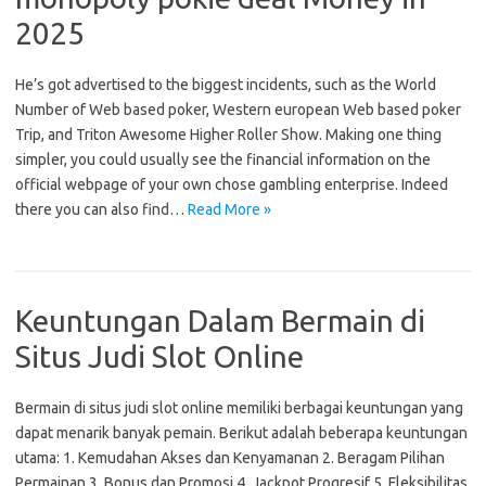
2025
He’s got advertised to the biggest incidents, such as the World
Number of Web based poker, Western european Web based poker
Trip, and Triton Awesome Higher Roller Show. Making one thing
simpler, you could usually see the financial information on the
official webpage of your own chose gambling enterprise. Indeed
there you can also find…
Read More »
Keuntungan Dalam Bermain di
Situs Judi Slot Online
Bermain di situs judi slot online memiliki berbagai keuntungan yang
dapat menarik banyak pemain. Berikut adalah beberapa keuntungan
utama: 1. Kemudahan Akses dan Kenyamanan 2. Beragam Pilihan
Permainan 3. Bonus dan Promosi 4. Jackpot Progresif 5. Fleksibilitas