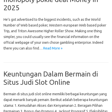
2025
He’s got advertised to the biggest incidents, such as the World
Number of Web based poker, Western european Web based poker
Trip, and Triton Awesome Higher Roller Show. Making one thing
simpler, you could usually see the financial information on the
official webpage of your own chose gambling enterprise. Indeed
there you can also find…
Read More »
Keuntungan Dalam Bermain di
Situs Judi Slot Online
Bermain di situs judi slot online memiliki berbagai keuntungan yang
dapat menarik banyak pemain. Berikut adalah beberapa keuntungan
utama: 1. Kemudahan Akses dan Kenyamanan 2. Beragam Pilihan
Permainan 3. Bonus dan Promosi 4. Jackpot Progresif 5. Fleksibilitas