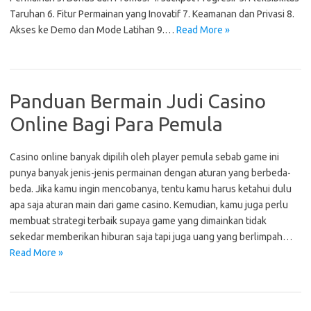
Taruhan 6. Fitur Permainan yang Inovatif 7. Keamanan dan Privasi 8.
Akses ke Demo dan Mode Latihan 9.…
Read More »
Panduan Bermain Judi Casino
Online Bagi Para Pemula
Casino online banyak dipilih oleh player pemula sebab game ini
punya banyak jenis-jenis permainan dengan aturan yang berbeda-
beda. Jika kamu ingin mencobanya, tentu kamu harus ketahui dulu
apa saja aturan main dari game casino. Kemudian, kamu juga perlu
membuat strategi terbaik supaya game yang dimainkan tidak
sekedar memberikan hiburan saja tapi juga uang yang berlimpah…
Read More »