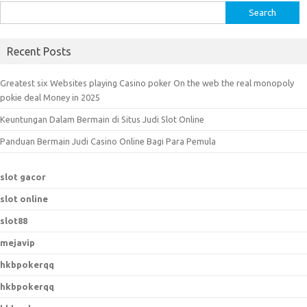
S
e
a
Recent Posts
r
c
Greatest six Websites playing Casino poker On the web the real monopoly
h
pokie deal Money in 2025
f
Keuntungan Dalam Bermain di Situs Judi Slot Online
o
r
Panduan Bermain Judi Casino Online Bagi Para Pemula
:
slot gacor
slot online
slot88
mejavip
hkbpokerqq
hkbpokerqq