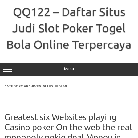
Skip
to
QQ122 – Daftar Situs
content
Judi Slot Poker Togel
Bola Online Terpercaya
Menu
CATEGORY ARCHIVES:
SITUS JUDI 50
Greatest six Websites playing
Casino poker On the web the real
monopoly pokie deal Money in