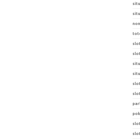
sit
sit
non
tot
slo
slo
sit
sit
slo
slo
par
pok
slo
slo