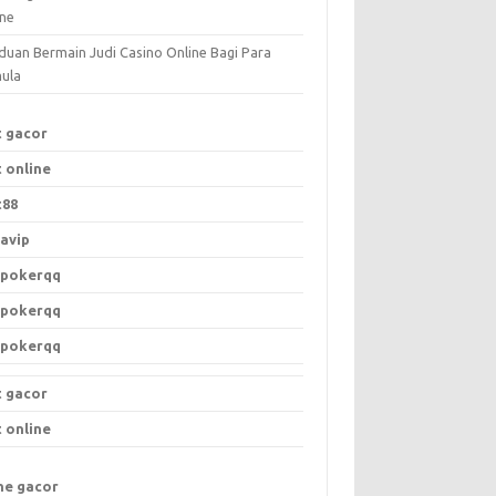
ine
duan Bermain Judi Casino Online Bagi Para
ula
t gacor
t online
t88
avip
bpokerqq
bpokerqq
bpokerqq
t gacor
t online
e gacor