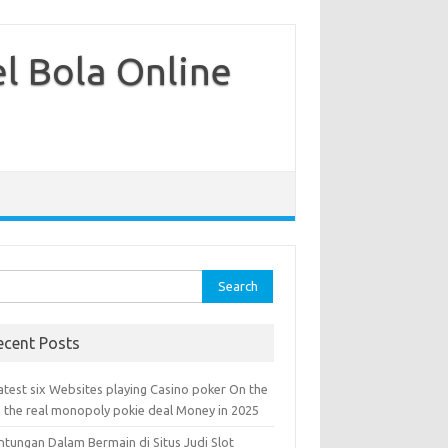
el Bola Online
rch
ecent Posts
atest six Websites playing Casino poker On the
 the real monopoly pokie deal Money in 2025
ntungan Dalam Bermain di Situs Judi Slot