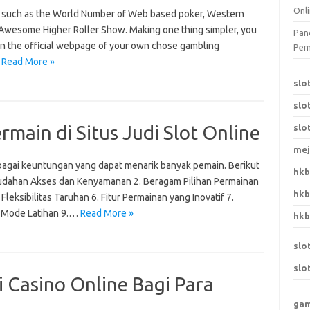
Onl
ts, such as the World Number of Web based poker, Western
Awesome Higher Roller Show. Making one thing simpler, you
Pan
 on the official webpage of your own chose gambling
Pem
…
Read More »
slo
slo
ain di Situs Judi Slot Online
slo
mej
berbagai keuntungan yang dapat menarik banyak pemain. Berikut
hk
udahan Akses dan Kenyamanan 2. Beragam Pilihan Permainan
hk
Fleksibilitas Taruhan 6. Fitur Permainan yang Inovatif 7.
n Mode Latihan 9.…
Read More »
hk
slo
slo
 Casino Online Bagi Para
gam