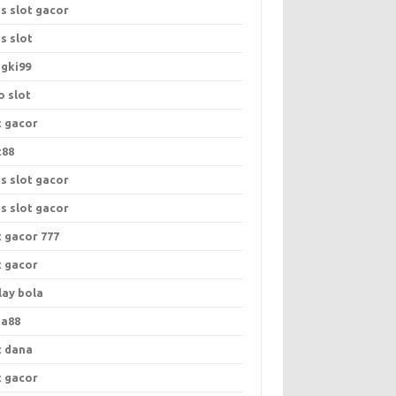
us slot gacor
us slot
gki99
o slot
t gacor
t88
us slot gacor
us slot gacor
t gacor 777
t gacor
lay bola
a88
t dana
t gacor