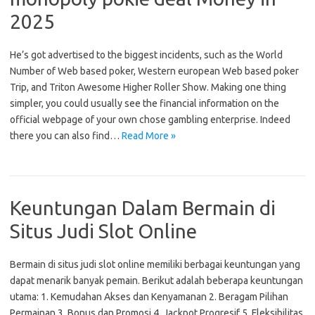
2025
He’s got advertised to the biggest incidents, such as the World
Number of Web based poker, Western european Web based poker
Trip, and Triton Awesome Higher Roller Show. Making one thing
simpler, you could usually see the financial information on the
official webpage of your own chose gambling enterprise. Indeed
there you can also find…
Read More »
Keuntungan Dalam Bermain di
Situs Judi Slot Online
Bermain di situs judi slot online memiliki berbagai keuntungan yang
dapat menarik banyak pemain. Berikut adalah beberapa keuntungan
utama: 1. Kemudahan Akses dan Kenyamanan 2. Beragam Pilihan
Permainan 3. Bonus dan Promosi 4. Jackpot Progresif 5. Fleksibilitas