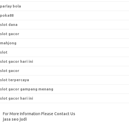
parlay bola
poka88
slot dana
slot gacor
mahjong
slot
slot gacor hari ini
slot gacor
slot terpercaya
slot gacor gampang menang
slot gacor hari ini
For More Information Please
Contact Us
jasa seo judi