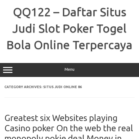
Skip
to
QQ122 – Daftar Situs
content
Judi Slot Poker Togel
Bola Online Terpercaya
Menu
CATEGORY ARCHIVES:
SITUS JUDI ONLINE 86
Greatest six Websites playing
Casino poker On the web the real
monopoly pokie deal Money in