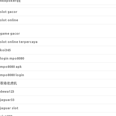
hkbpokerqq
slot gacor
slot online
game gacor
slot online terpercaya
koi365
login mpo8080
mpo8080 apk
mpo8080 login
香港老虎机
dewa123
jaguar33
jaguar slot