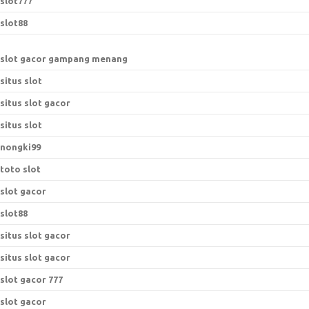
slot777
slot88
slot gacor gampang menang
situs slot
situs slot gacor
situs slot
nongki99
toto slot
slot gacor
slot88
situs slot gacor
situs slot gacor
slot gacor 777
slot gacor