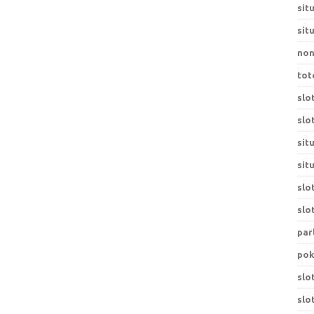
sit
sit
non
tot
slo
slo
sit
sit
slo
slo
par
pok
slo
slo