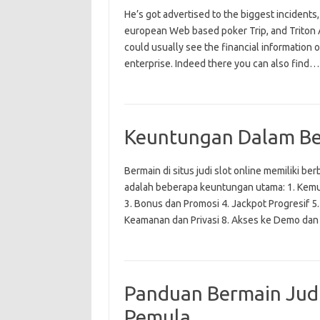
He’s got advertised to the biggest inciden
european Web based poker Trip, and Triton 
could usually see the financial information
enterprise. Indeed there you can also find
Keuntungan Dalam Berm
Bermain di situs judi slot online memiliki 
adalah beberapa keuntungan utama: 1. Kem
3. Bonus dan Promosi 4. Jackpot Progresif 5. 
Keamanan dan Privasi 8. Akses ke Demo da
Panduan Bermain Judi
Pemula