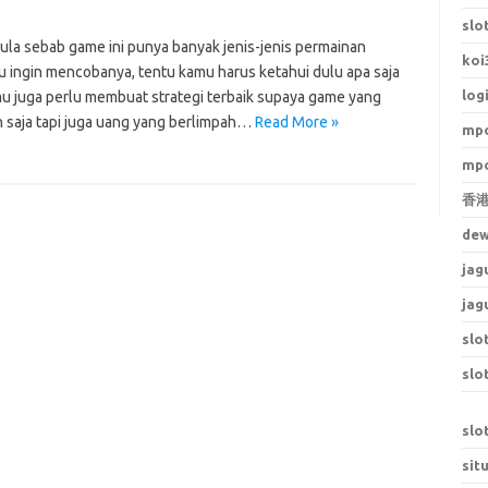
slo
mula sebab game ini punya banyak jenis-jenis permainan
koi
 ingin mencobanya, tentu kamu harus ketahui dulu apa saja
log
mu juga perlu membuat strategi terbaik supaya game yang
 saja tapi juga uang yang berlimpah…
Read More »
mpo
mpo
香
dew
jag
jag
slo
slo
slo
sit